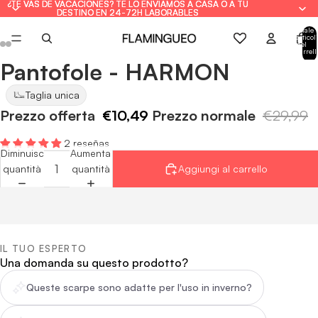
¿TE VAS DE VACACIONES? TE LO ENVIAMOS A CASA O A TU
¿TE VAS DE VACACIONES? TE LO ENVIAMOS A CASA O A TU
DESTINO EN 24-72H LABORABLES
DESTINO EN 24-72H LABORABLES
Totale
articoli
nel
carrell
0
Pantofole - HARMON
Apri
Apri
Apri
Apri
Apri
Apri
immagine
immagine
immagine
immagine
immagine
immagine
Taglia unica
a
a
a
a
a
a
Prezzo offerta
€10,49
Prezzo normale
€29,99
schermo
schermo
schermo
schermo
schermo
schermo
intero
intero
intero
intero
intero
intero
2 reseñas
Diminuisci
Aumenta
quantità
quantità
Aggiungi al carrello
IL TUO ESPERTO
Una domanda su questo prodotto?
Queste scarpe sono adatte per l'uso in inverno?