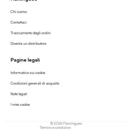
Chi siamo
Contattaci
Tracciamento degli ordini
Diventa un distributore
Pagine legali
Informativa sui cookie
Condizioni generali di acquisto
Politica di rimborso
Note legali
Informativa sulla privacy
I miei cookie
Termini di servizio
Informativa sulla spedizione
© 2026
Flamingueo
Termini e condizioni