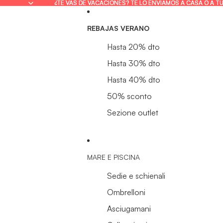
¿TE VAS DE VACACIONES? TE LO ENVIAMOS A CASA O A T
¿TE VAS DE VACACIONES? TE LO ENVIAMOS A CASA O A T
REBAJAS VERANO
Hasta 20% dto
Hasta 30% dto
Hasta 40% dto
50% sconto
Sezione outlet
MARE E PISCINA
Sedie e schienali
Ombrelloni
Asciugamani