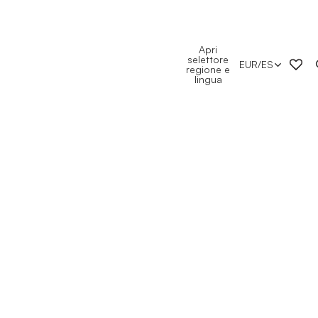
Apri
selettore
EUR
/
ES
regione e
lingua