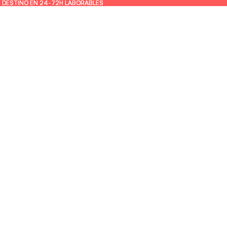
U DESTINO EN 24-72H LABORABLES
U DESTINO EN 24-72H LABORABLES