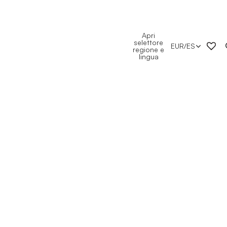
Apri
selettore
EUR
/
ES
regione e
lingua