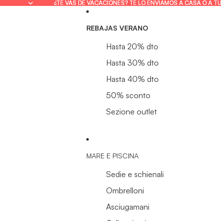
¿TE VAS DE VACACIONES? TE LO ENVIAMOS A CASA O A T
¿TE VAS DE VACACIONES? TE LO ENVIAMOS A CASA O A T
REBAJAS VERANO
Hasta 20% dto
Hasta 30% dto
Hasta 40% dto
50% sconto
Sezione outlet
MARE E PISCINA
Sedie e schienali
Ombrelloni
Asciugamani