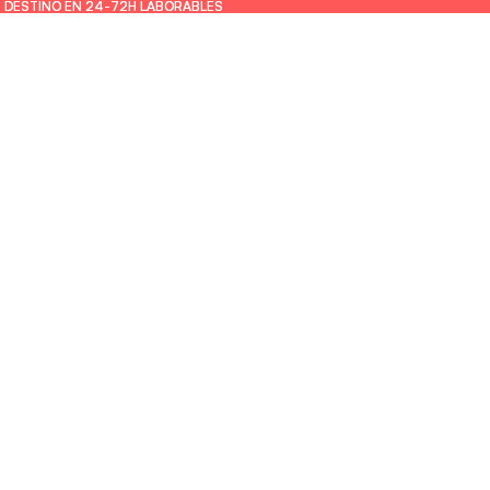
U DESTINO EN 24-72H LABORABLES
U DESTINO EN 24-72H LABORABLES