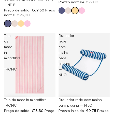
Prezzo normale
€79,00
- INDIE
Preço de saldo
€69,30
Preço
normal
€99,00
Telo
Flutuador
da
rede
mare
com
in
malha
microfibra
para
–
piscina
TROPIC
–
NILO
-30%
Telo da mare in microfibra –
-35%
Flutuador rede com malha
TROPIC
para piscina – NILO
Preço de saldo
€13,30
Preço
Prezzo in saldo
€9,75
Prezzo