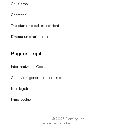
Chi siamo
Contattaci
Tracciamento delle spedizioni
Diventa un distributore
Pagine Legali
Informativa sui Cookie
Condizioni generali di acquisto
Politica di rimborso
Note legali
Informativa sulla privacy
I miei cookie
Termini di servizio
Informativa sulla spedizione
© 2026
Flamingueo
Termini e politiche