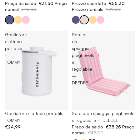
Preço de saldo
€31,50
Preço
Prezzo scontato
€55,30
normal
€45,00
Prezzo normale
€79,00
Gonfiatore
Sdraio
elettrico
da
portatile
spiaggia
-
pieghevole
TOMMY
e
regolabile
–
DEEDEE
Esaurito
Gonfiatore elettrico portatile -
Esaurito
Sdraio da spiaggia pieghevole
TOMMY
e regolabile – DEEDEE
€24,99
Preço de saldo
€38,25
Preço
normal
€45,00