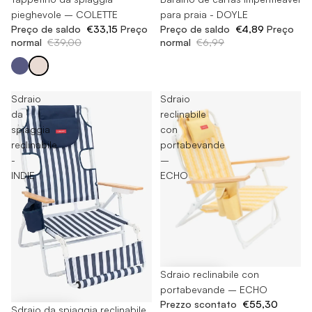
pieghevole – COLETTE
para praia - DOYLE
Preço de saldo
€33,15
Preço
Preço de saldo
€4,89
Preço
normal
€39,00
normal
€6,99
Sdraio
Sdraio
da
reclinabile
spiaggia
con
reclinabile
portabevande
-
–
INDIE
ECHO
-30%
Sdraio reclinabile con
portabevande – ECHO
Prezzo scontato
€55,30
-30%
Sdraio da spiaggia reclinabile