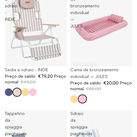
sdraio
bronzeamento
-
individual
INDIE
–
JULES
Esaurito
Sedia a sdraio - INDIE
-55%
Cama de bronzeamento
Preço de saldo
€79,20
Preço
individual – JULES
normal
€99,00
Preço de saldo
€20,00
Preço
normal
€45,00
Tappetino
Sdraio
da
da
spiaggia
spiaggia
pieghevole
pieghevole