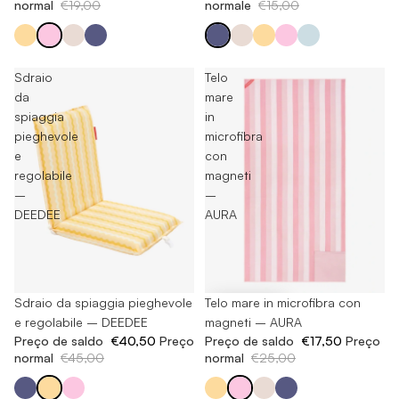
normal
€19,00
normale
€15,00
Sdraio
Telo
da
mare
spiaggia
in
pieghevole
microfibra
e
con
regolabile
magneti
–
–
DEEDEE
AURA
Esaurito
Sdraio da spiaggia pieghevole
-30%
Telo mare in microfibra con
e regolabile – DEEDEE
magneti – AURA
Preço de saldo
€40,50
Preço
Preço de saldo
€17,50
Preço
normal
€45,00
normal
€25,00