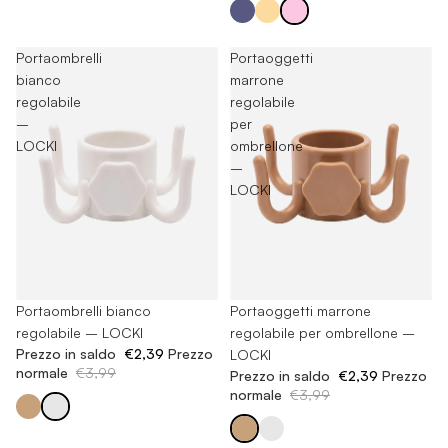
Portaombrelli
Portaoggetti
bianco
marrone
regolabile
regolabile
–
per
LOCKI
ombrellone
–
LOCKI
Esaurito
Portaombrelli bianco
Esaurito
Portaoggetti marrone
regolabile – LOCKI
regolabile per ombrellone –
Prezzo in saldo
€2,39
Prezzo
LOCKI
normale
€3,99
Prezzo in saldo
€2,39
Prezzo
normale
€3,99