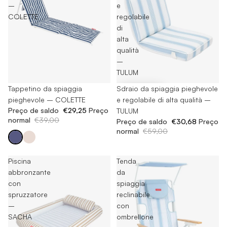
–
e
COLETTE
regolabile
di
alta
qualità
–
TULUM
Esaurito
Tappetino da spiaggia
-48%
Sdraio da spiaggia pieghevole
pieghevole – COLETTE
e regolabile di alta qualità –
Preço de saldo
€29,25
Preço
TULUM
normal
€39,00
Preço de saldo
€30,68
Preço
normal
€59,00
Piscina
Tenda
abbronzante
da
con
spiaggia
spruzzatore
reclinabile
–
con
SACHA
ombrellone