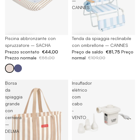
–
CANNES
-20%
Piscina abbronzante con
-25%
Tenda da spiaggia reclinabile
spruzzatore – SACHA
con ombrellone – CANNES
Prezzo scontato
€44,00
Preço de saldo
€81,75
Preço
Prezzo normale
€55,00
normal
€109,00
Borsa
Insuflador
da
elétrico
spiaggia
com
grande
cabo
con
-
cerniera
VENTO
–
DELMA