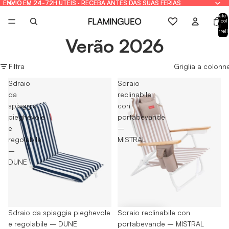
ENVIO EM 24-72H ÚTEIS · RECEBA ANTES DAS SUAS FÉRIAS
ENVIO EM 24-72H ÚTEIS · RECEBA ANTES DAS SUAS FÉRIAS
Totale
articoli
nel
carrell
0
Verão 2026
Filtra
Griglia a colonn
Sdraio
Sdraio
da
reclinabile
spiaggia
con
pieghevole
portabevande
e
–
regolabile
MISTRAL
–
DUNE
Esaurito
Sdraio da spiaggia pieghevole
-30%
Sdraio reclinabile con
e regolabile – DUNE
portabevande – MISTRAL