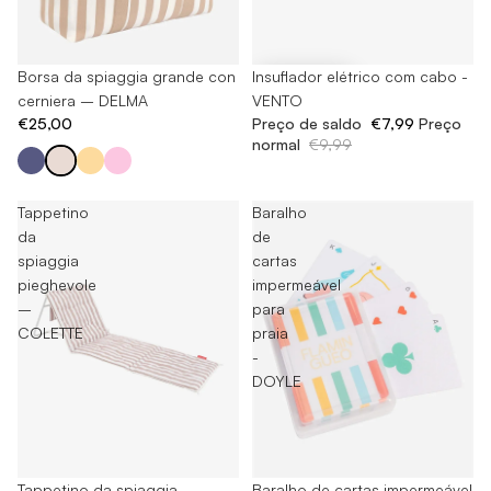
Esaurito
Borsa da spiaggia grande con
-20%
Insuflador elétrico com cabo -
cerniera – DELMA
VENTO
€25,00
Preço de saldo
€7,99
Preço
normal
€9,99
Tappetino
Baralho
da
de
spiaggia
cartas
pieghevole
impermeável
–
para
COLETTE
praia
-
DOYLE
Esaurito
Tappetino da spiaggia
Esaurito
Baralho de cartas impermeável