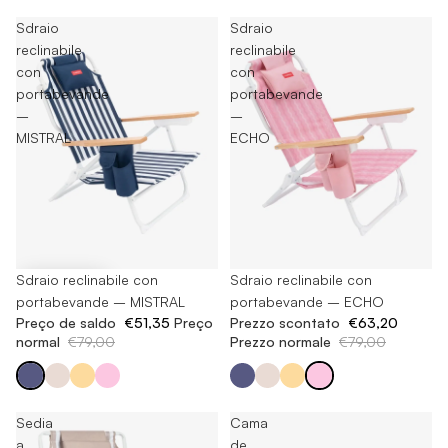
Sdraio
Sdraio
reclinabile
reclinabile
con
con
portabevande
portabevande
–
–
MISTRAL
ECHO
-35%
Sdraio reclinabile con
Esaurito
Sdraio reclinabile con
portabevande – MISTRAL
portabevande – ECHO
Preço de saldo
€51,35
Preço
Prezzo scontato
€63,20
normal
€79,00
Prezzo normale
€79,00
Sedia
Cama
a
de