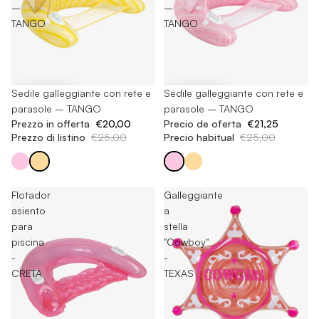
–
–
TANGO
TANGO
-20%
Sedile galleggiante con rete e
-15%
Sedile galleggiante con rete e
parasole – TANGO
parasole – TANGO
Prezzo in offerta
€20,00
Precio de oferta
€21,25
Prezzo di listino
€25,00
Precio habitual
€25,00
Flotador
Galleggiante
asiento
a
para
stella
piscina
"Cowboy"
-
-
CRETA
TEXAS