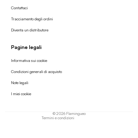
Contattaci
Tracciamento degli ordini
Diventa un distributore
Pagine legali
Informativa sui cookie
Condizioni generali di acquisto
Politica di rimborso
Note legali
Informativa sulla privacy
I miei cookie
Termini di servizio
Informativa sulla spedizione
© 2026
Flamingueo
Termini e condizioni