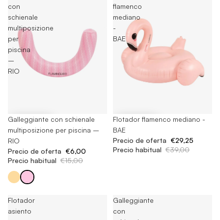
con
flamenco
schienale
mediano
multiposizione
-
per
BAE
piscina
–
RIO
-60%
Galleggiante con schienale
-25%
Flotador flamenco mediano -
multiposizione per piscina –
BAE
Precio de oferta
€29,25
RIO
Precio habitual
€39,00
Precio de oferta
€6,00
Precio habitual
€15,00
Flotador
Galleggiante
asiento
con