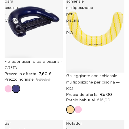
para
schienale
piscina
multiposizione
-
per
CRETA
piscina
–
RIO
-70%
Flotador asiento para piscina -
CRETA
Prezzo in offerta
7,50 €
-60%
Galleggiante con schienale
Prezzo normale
€25,00
multiposizione per piscina –
RIO
Precio de oferta
€6,00
Precio habitual
€15,00
Bar
Flotador