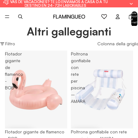
¿TE VAS DE VACACIONES? TE LO ENVIAMOS A CASA O A TU
¿TE VAS DE VACACIONES? TE LO ENVIAMOS A CASA O A TU
DESTINO EN 24-72H LABORABLES
DESTINO EN 24-72H LABORABLES
Totale
articoli
nel
carrell
0
Altri galleggianti
Filtro
Colonna della grigli
Flotador
Poltrona
gigante
gonfiabile
de
con
flamenco
rete
-
per
BOB
piscina
–
AMARA
-25%
Flotador gigante de flamenco
-25%
Poltrona gonfiabile con rete