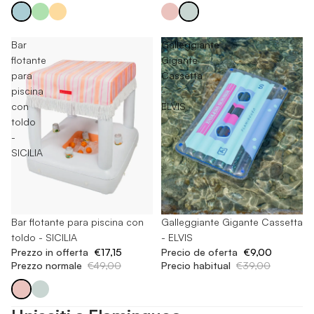
Bar
Galleggiante
flotante
Gigante
para
Cassetta
piscina
-
con
ELVIS
toldo
-
SICILIA
Esaurito
Bar flotante para piscina con
Esaurito
Galleggiante Gigante Cassetta
toldo - SICILIA
- ELVIS
Prezzo in offerta
€17,15
Precio de oferta
€9,00
Prezzo normale
€49,00
Precio habitual
€39,00