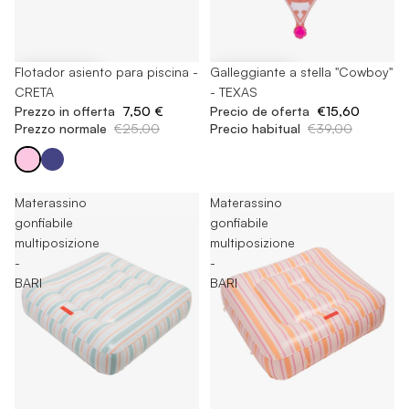
-70%
Flotador asiento para piscina -
-60%
Galleggiante a stella "Cowboy"
CRETA
- TEXAS
Prezzo in offerta
7,50 €
Precio de oferta
€15,60
Prezzo normale
€25,00
Precio habitual
€39,00
Materassino
Materassino
gonfiabile
gonfiabile
multiposizione
multiposizione
-
-
BARI
BARI