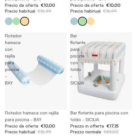
Precio de oferta
€10,00
Precio de oferta
€10,00
Precio habitual
€16,99
Precio habitual
€16,99
Flotador
Bar
hamaca
flotante
con
para
rejilla
piscina
para
con
piscina
toldo
-
-
BAY
SICILIA
Esaurito
Flotador hamaca con rejilla
Esaurito
Bar flotante para piscina con
para piscina - BAY
toldo - SICILIA
Precio de oferta
€10,00
Prezzo in offerta
€17,15
Precio habitual
€16,99
Prezzo normale
€49,00