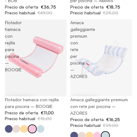
- BOB
per piscina – AMARA
Precio de oferta
€36,75
Precio de oferta
€18,75
Precio habitual
€49,00
Precio habitual
€25,00
Flotador
Amaca
hamaca
galleggiante
con
premium
rejilla
con
para
rete
piscina
per
–
piscina
BOOGIE
–
AZORES
-26%
Flotador hamaca con rejilla
-35%
Amaca galleggiante premium
para piscina – BOOGIE
con rete per piscina –
Precio de oferta
€11,00
AZORES
Precio habitual
€15,00
Precio de oferta
€16,25
Precio habitual
€25,00