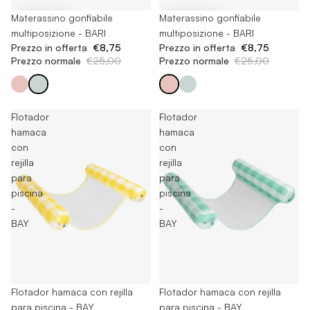
-65%
Materassino gonfiabile
-65%
Materassino gonfiabile
multiposizione - BARI
multiposizione - BARI
Prezzo in offerta
€8,75
Prezzo in offerta
€8,75
Prezzo normale
€25,00
Prezzo normale
€25,00
Flotador
Flotador
hamaca
hamaca
con
con
rejilla
rejilla
para
para
piscina
piscina
-
-
BAY
BAY
Esaurito
Flotador hamaca con rejilla
Esaurito
Flotador hamaca con rejilla
para piscina - BAY
para piscina - BAY