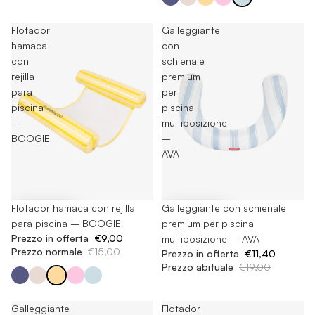
Flotador
Galleggiante
hamaca
con
con
schienale
rejilla
premium
para
per
piscina
piscina
–
multiposizione
BOOGIE
–
AVA
-40%
Flotador hamaca con rejilla
-40%
Galleggiante con schienale
para piscina – BOOGIE
premium per piscina
Prezzo in offerta
€9,00
multiposizione – AVA
Prezzo normale
€15,00
Prezzo in offerta
€11,40
Prezzo abituale
€19,00
Galleggiante
Flotador