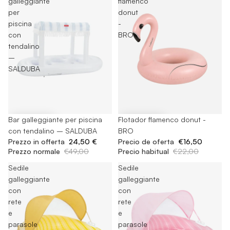
galleggiante
flamenco
per
donut
piscina
-
con
BRO
tendalino
–
SALDUBA
-50%
Bar galleggiante per piscina
-25%
Flotador flamenco donut -
con tendalino – SALDUBA
BRO
Prezzo in offerta
24,50 €
Precio de oferta
€16,50
Prezzo normale
€49,00
Precio habitual
€22,00
Sedile
Sedile
galleggiante
galleggiante
con
con
rete
rete
e
e
parasole
parasole