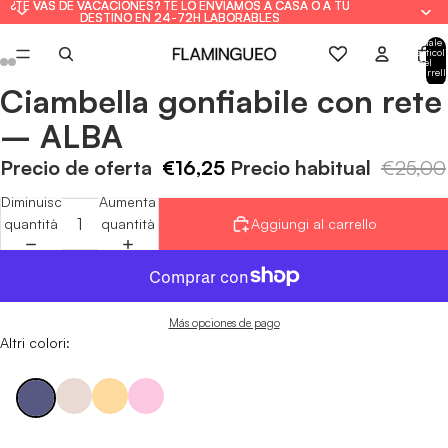
¿TE VAS DE VACACIONES? TE LO ENVIAMOS A CASA O A TU
¿TE VAS DE VACACIONES? TE LO ENVIAMOS A CASA O A TU
DESTINO EN 24-72H LABORABLES
DESTINO EN 24-72H LABORABLES
Totale
articoli
nel
carrell
0
Ciambella gonfiabile con rete
Apri
Apri
Apri
Apri
Apri
Apri
immagine
immagine
immagine
immagine
immagine
immagine
– ALBA
a
a
a
a
a
a
schermo
schermo
schermo
schermo
schermo
schermo
Precio de oferta
€16,25
Precio habitual
€25,00
intero
intero
intero
intero
intero
intero
Diminuisci
Aumenta
quantità
quantità
Aggiungi al carrello
Más opciones de pago
Altri colori: