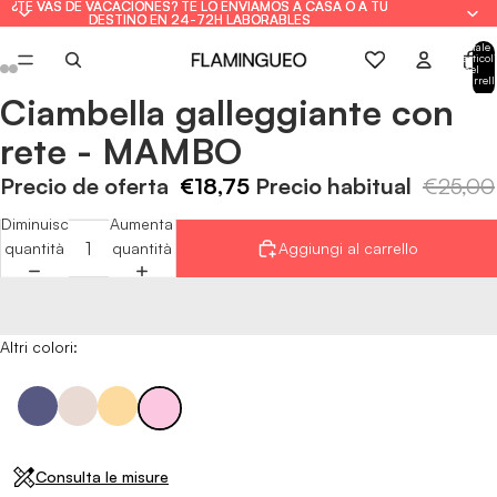
¿TE VAS DE VACACIONES? TE LO ENVIAMOS A CASA O A TU
¿TE VAS DE VACACIONES? TE LO ENVIAMOS A CASA O A TU
DESTINO EN 24-72H LABORABLES
DESTINO EN 24-72H LABORABLES
Totale
articoli
nel
carrell
0
Ciambella galleggiante con
Apri
Apri
Apri
Apri
Apri
Apri
immagine
immagine
immagine
immagine
immagine
immagine
rete - MAMBO
a
a
a
a
a
a
schermo
schermo
schermo
schermo
schermo
schermo
Precio de oferta
€18,75
Precio habitual
€25,00
intero
intero
intero
intero
intero
intero
Diminuisci
Aumenta
quantità
quantità
Aggiungi al carrello
Altri colori:
Consulta le misure