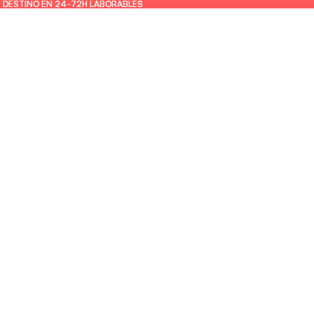
U DESTINO EN 24-72H LABORABLES
U DESTINO EN 24-72H LABORABLES