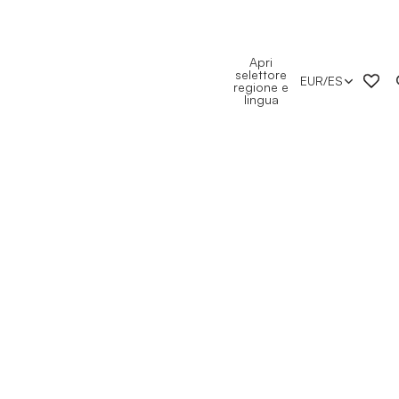
Apri
selettore
EUR
/
ES
regione e
lingua