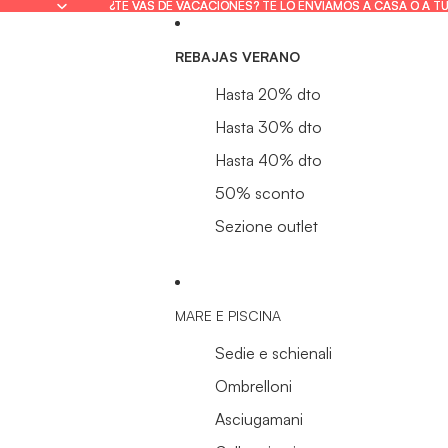
¿TE VAS DE VACACIONES? TE LO ENVIAMOS A CASA O A T
¿TE VAS DE VACACIONES? TE LO ENVIAMOS A CASA O A T
REBAJAS VERANO
Hasta 20% dto
Hasta 30% dto
Hasta 40% dto
50% sconto
Sezione outlet
MARE E PISCINA
Sedie e schienali
Ombrelloni
Asciugamani