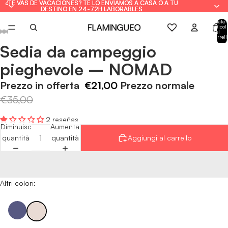
¿TE VAS DE VACACIONES? TE LO ENVIAMOS A CASA O A TU
¿TE VAS DE VACACIONES? TE LO ENVIAMOS A CASA O A TU
DESTINO EN 24-72H LABORABLES
DESTINO EN 24-72H LABORABLES
Totale
articoli
nel
carrell
0
Sedia da campeggio
Apri
Apri
Apri
Apri
Apri
Apri
Apri
immagine
immagine
immagine
immagine
immagine
immagine
immagine
pieghevole – NOMAD
a
a
a
a
a
a
a
schermo
schermo
schermo
schermo
schermo
schermo
schermo
Prezzo in offerta
€21,00
Prezzo normale
intero
intero
intero
intero
intero
intero
intero
€35,00
2 reseñas
Diminuisci
Aumenta
quantità
quantità
Aggiungi al carrello
Altri colori: