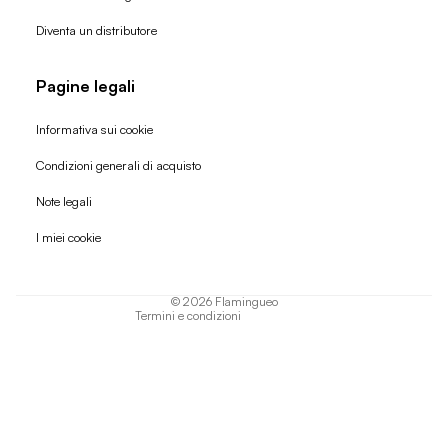
Diventa un distributore
Pagine legali
Informativa sui cookie
Condizioni generali di acquisto
Politica di rimborso
Note legali
Informativa sulla privacy
I miei cookie
Termini di servizio
Informativa sulla spedizione
© 2026
Flamingueo
Termini e condizioni