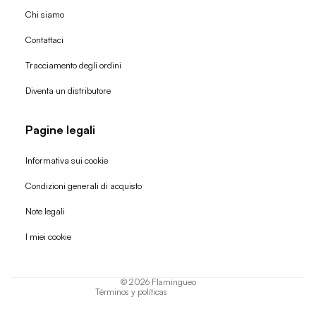
Chi siamo
Contattaci
Tracciamento degli ordini
Diventa un distributore
Pagine legali
Informativa sui cookie
Condizioni generali di acquisto
Politica di rimborso
Note legali
Informativa sulla privacy
I miei cookie
Termini di servizio
Informativa sulla spedizione
© 2026
Flamingueo
Términos y políticas