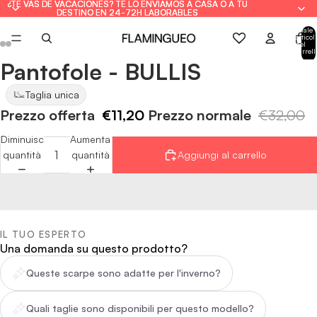
¿TE VAS DE VACACIONES? TE LO ENVIAMOS A CASA O A TU
¿TE VAS DE VACACIONES? TE LO ENVIAMOS A CASA O A TU
DESTINO EN 24-72H LABORABLES
DESTINO EN 24-72H LABORABLES
Totale
articoli
nel
carrell
0
Pantofole - BULLIS
Apri
Apri
Apri
Apri
Apri
Apri
immagine
immagine
immagine
immagine
immagine
immagine
Taglia unica
a
a
a
a
a
a
Prezzo offerta
€11,20
Prezzo normale
€32,00
schermo
schermo
schermo
schermo
schermo
schermo
intero
intero
intero
intero
intero
intero
Diminuisci
Aumenta
quantità
quantità
Aggiungi al carrello
IL TUO ESPERTO
Una domanda su questo prodotto?
Queste scarpe sono adatte per l'inverno?
Quali taglie sono disponibili per questo modello?