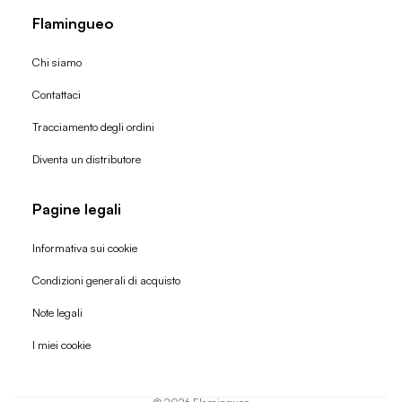
Flamingueo
Chi siamo
Contattaci
Tracciamento degli ordini
Diventa un distributore
Pagine legali
Informativa sui cookie
Condizioni generali di acquisto
Politica di rimborso
Note legali
Informativa sulla privacy
I miei cookie
Termini di servizio
Informativa sulla spedizione