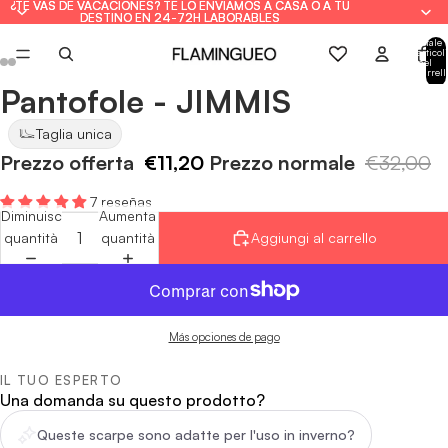
¿TE VAS DE VACACIONES? TE LO ENVIAMOS A CASA O A TU
¿TE VAS DE VACACIONES? TE LO ENVIAMOS A CASA O A TU
DESTINO EN 24-72H LABORABLES
DESTINO EN 24-72H LABORABLES
Totale
articoli
nel
carrell
0
Pantofole - JIMMIS
Apri
Apri
Apri
Apri
Apri
Apri
immagine
immagine
immagine
immagine
immagine
immagine
Taglia unica
a
a
a
a
a
a
Prezzo offerta
€11,20
Prezzo normale
€32,00
schermo
schermo
schermo
schermo
schermo
schermo
intero
intero
intero
intero
intero
intero
7 reseñas
Diminuisci
Aumenta
quantità
quantità
Aggiungi al carrello
Más opciones de pago
IL TUO ESPERTO
Una domanda su questo prodotto?
Queste scarpe sono adatte per l'uso in inverno?