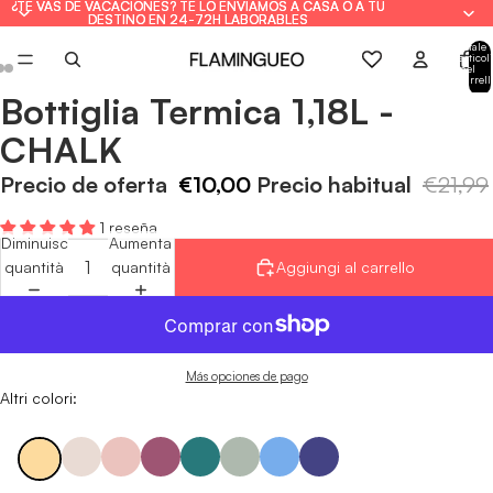
¿TE VAS DE VACACIONES? TE LO ENVIAMOS A CASA O A TU
¿TE VAS DE VACACIONES? TE LO ENVIAMOS A CASA O A TU
DESTINO EN 24-72H LABORABLES
DESTINO EN 24-72H LABORABLES
Totale
articoli
nel
carrell
0
Bottiglia Termica 1,18L -
Apri
Apri
Apri
immagine
immagine
immagine
CHALK
a
a
a
schermo
schermo
schermo
Precio de oferta
€10,00
Precio habitual
€21,99
intero
intero
intero
1 reseña
Diminuisci
Aumenta
quantità
quantità
Aggiungi al carrello
Más opciones de pago
Altri colori: