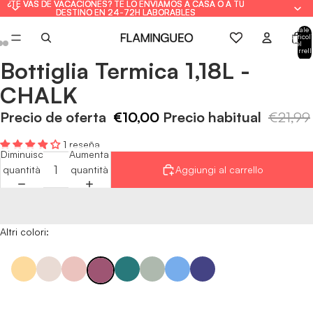
¿TE VAS DE VACACIONES? TE LO ENVIAMOS A CASA O A TU
¿TE VAS DE VACACIONES? TE LO ENVIAMOS A CASA O A TU
DESTINO EN 24-72H LABORABLES
DESTINO EN 24-72H LABORABLES
Totale
articoli
nel
carrell
0
Bottiglia Termica 1,18L -
Apri
Apri
Apri
immagine
immagine
immagine
CHALK
a
a
a
schermo
schermo
schermo
Precio de oferta
€10,00
Precio habitual
€21,99
intero
intero
intero
1 reseña
Diminuisci
Aumenta
quantità
quantità
Aggiungi al carrello
Altri colori: