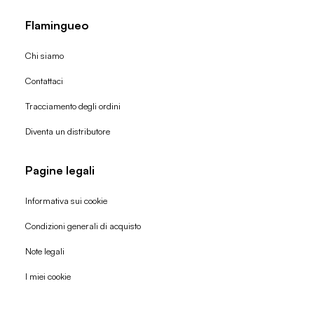
Flamingueo
Chi siamo
Contattaci
Tracciamento degli ordini
Diventa un distributore
Pagine legali
Informativa sui cookie
Condizioni generali di acquisto
Politica di rimborso
Note legali
Informativa sulla privacy
I miei cookie
Termini di servizio
Informativa sulla spedizione