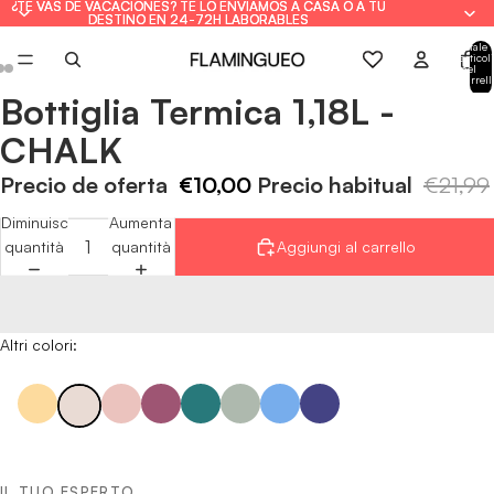
¿TE VAS DE VACACIONES? TE LO ENVIAMOS A CASA O A TU
¿TE VAS DE VACACIONES? TE LO ENVIAMOS A CASA O A TU
DESTINO EN 24-72H LABORABLES
DESTINO EN 24-72H LABORABLES
Totale
articoli
nel
carrell
0
Bottiglia Termica 1,18L -
Apri
Apri
Apri
immagine
immagine
immagine
CHALK
a
a
a
schermo
schermo
schermo
Precio de oferta
€10,00
Precio habitual
€21,99
intero
intero
intero
Diminuisci
Aumenta
quantità
quantità
Aggiungi al carrello
Altri colori:
IL TUO ESPERTO