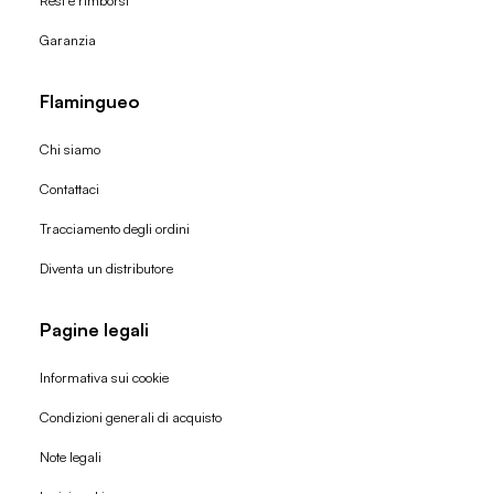
Resi e rimborsi
Garanzia
Flamingueo
Chi siamo
Contattaci
Tracciamento degli ordini
Diventa un distributore
Pagine legali
Informativa sui cookie
Condizioni generali di acquisto
Politica di rimborso
Note legali
Informativa sulla privacy