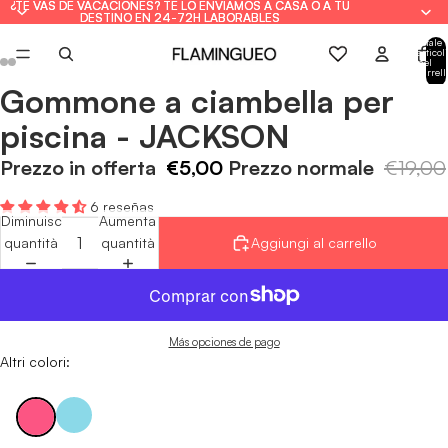
¿TE VAS DE VACACIONES? TE LO ENVIAMOS A CASA O A TU
¿TE VAS DE VACACIONES? TE LO ENVIAMOS A CASA O A TU
DESTINO EN 24-72H LABORABLES
DESTINO EN 24-72H LABORABLES
Totale
articoli
nel
carrell
0
Gommone a ciambella per
Apri
Apri
Apri
Apri
Apri
Apri
immagine
immagine
immagine
immagine
immagine
immagine
piscina - JACKSON
a
a
a
a
a
a
schermo
schermo
schermo
schermo
schermo
schermo
Prezzo in offerta
€5,00
Prezzo normale
€19,00
intero
intero
intero
intero
intero
intero
6 reseñas
Diminuisci
Aumenta
quantità
quantità
Aggiungi al carrello
Más opciones de pago
Altri colori: