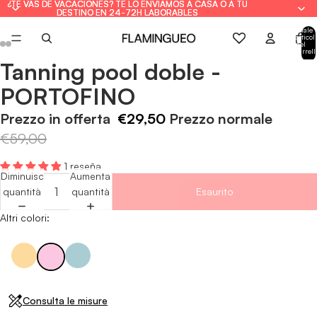
¿TE VAS DE VACACIONES? TE LO ENVIAMOS A CASA O A TU
¿TE VAS DE VACACIONES? TE LO ENVIAMOS A CASA O A TU
DESTINO EN 24-72H LABORABLES
DESTINO EN 24-72H LABORABLES
Totale
articoli
nel
carrell
0
Tanning pool doble -
Apri
Apri
Apri
Apri
Apri
Apri
immagine
immagine
immagine
immagine
immagine
immagine
PORTOFINO
a
a
a
a
a
a
schermo
schermo
schermo
schermo
schermo
schermo
Prezzo in offerta
€29,50
Prezzo normale
intero
intero
intero
intero
intero
intero
€59,00
1 reseña
Diminuisci
Aumenta
quantità
quantità
Esaurito
Altri colori:
Consulta le misure