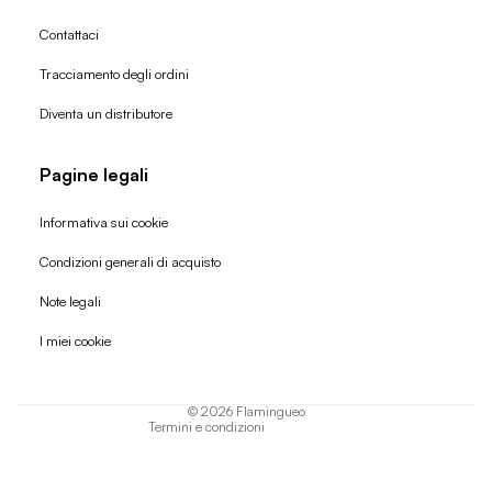
Contattaci
Tracciamento degli ordini
Diventa un distributore
Pagine legali
Informativa sui cookie
Condizioni generali di acquisto
Politica di rimborso
Note legali
Informativa sulla privacy
I miei cookie
Termini di servizio
Informativa sulla spedizione
© 2026
Flamingueo
Termini e condizioni