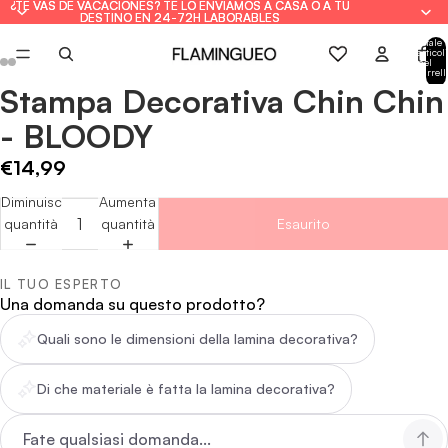
¿TE VAS DE VACACIONES? TE LO ENVIAMOS A CASA O A TU
¿TE VAS DE VACACIONES? TE LO ENVIAMOS A CASA O A TU
DESTINO EN 24-72H LABORABLES
DESTINO EN 24-72H LABORABLES
Totale
articoli
nel
carrell
0
Stampa Decorativa Chin Chin
Apri
Apri
Apri
Apri
Apri
Apri
Apri
Apri
immagine
immagine
immagine
immagine
immagine
immagine
immagine
immagine
- BLOODY
a
a
a
a
a
a
a
a
schermo
schermo
schermo
schermo
schermo
schermo
schermo
schermo
€14,99
intero
intero
intero
intero
intero
intero
intero
intero
Diminuisci
Aumenta
quantità
quantità
Esaurito
IL TUO ESPERTO
Una domanda su questo prodotto?
Quali sono le dimensioni della lamina decorativa?
Di che materiale è fatta la lamina decorativa?