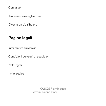
Contattaci
Tracciamento degli ordini
Diventa un distributore
Pagine legali
Informativa sui cookie
Condizioni generali di acquisto
Politica di rimborso
Note legali
Informativa sulla privacy
I miei cookie
Termini di servizio
Informativa sulla spedizione
© 2026
Flamingueo
Termini e condizioni