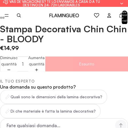
¿TE VAS DE VACACIONES? TE LO ENVIAMOS A CASA O A TU
¿TE VAS DE VACACIONES? TE LO ENVIAMOS A CASA O A TU
DESTINO EN 24-72H LABORABLES
DESTINO EN 24-72H LABORABLES
Totale
articoli
nel
carrell
0
Stampa Decorativa Chin Chin
Apri
Apri
Apri
Apri
Apri
Apri
Apri
Apri
immagine
immagine
immagine
immagine
immagine
immagine
immagine
immagine
- BLOODY
a
a
a
a
a
a
a
a
schermo
schermo
schermo
schermo
schermo
schermo
schermo
schermo
€14,99
intero
intero
intero
intero
intero
intero
intero
intero
Diminuisci
Aumenta
quantità
quantità
Esaurito
IL TUO ESPERTO
Una domanda su questo prodotto?
Quali sono le dimensioni della lamina decorativa?
Di che materiale è fatta la lamina decorativa?