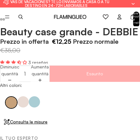
¿TE VAS DE VACACIONES? TE LO ENVIAMOS A CASA O A TU
¿TE VAS DE VACACIONES? TE LO ENVIAMOS A CASA O A TU
DESTINO EN 24-72H LABORABLES
DESTINO EN 24-72H LABORABLES
Totale
articoli
nel
carrell
0
Beauty case grande - DEBBIE
Apri
Apri
Apri
Apri
Apri
Apri
immagine
immagine
immagine
immagine
immagine
immagine
Prezzo in offerta
€12,25
Prezzo normale
a
a
a
a
a
a
€35,00
schermo
schermo
schermo
schermo
schermo
schermo
intero
intero
intero
intero
intero
intero
3 reseñas
Diminuisci
Aumenta
quantità
quantità
Esaurito
Altri colori:
Consulta le misure
IL TUO ESPERTO