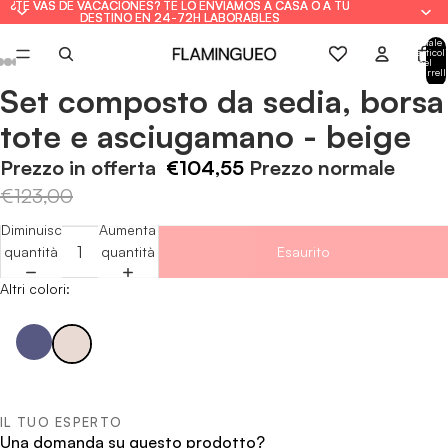
¿TE VAS DE VACACIONES? TE LO ENVIAMOS A CASA O A TU
¿TE VAS DE VACACIONES? TE LO ENVIAMOS A CASA O A TU
DESTINO EN 24-72H LABORABLES
DESTINO EN 24-72H LABORABLES
Totale
articoli
nel
carrell
0
Set composto da sedia, borsa
Apri
Apri
Apri
Apri
Apri
immagine
immagine
immagine
immagine
immagine
tote e asciugamano - beige
a
a
a
a
a
schermo
schermo
schermo
schermo
schermo
Prezzo in offerta
€104,55
Prezzo normale
intero
intero
intero
intero
intero
€123,00
Diminuisci
Aumenta
quantità
quantità
Esaurito
Altri colori:
IL TUO ESPERTO
Una domanda su questo prodotto?