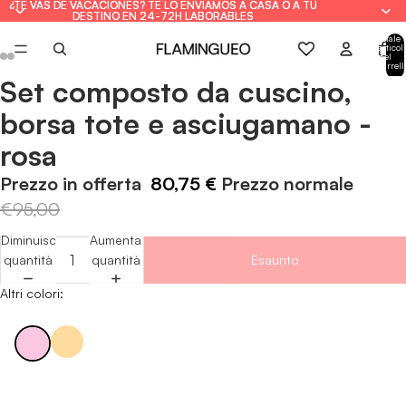
¿TE VAS DE VACACIONES? TE LO ENVIAMOS A CASA O A TU
¿TE VAS DE VACACIONES? TE LO ENVIAMOS A CASA O A TU
DESTINO EN 24-72H LABORABLES
DESTINO EN 24-72H LABORABLES
Totale
articoli
nel
carrell
0
Set composto da cuscino,
Apri
Apri
Apri
Apri
Apri
Apri
immagine
immagine
immagine
immagine
immagine
immagine
borsa tote e asciugamano -
a
a
a
a
a
a
rosa
schermo
schermo
schermo
schermo
schermo
schermo
intero
intero
intero
intero
intero
intero
Prezzo in offerta
80,75 €
Prezzo normale
€95,00
Diminuisci
Aumenta
quantità
quantità
Esaurito
Altri colori: