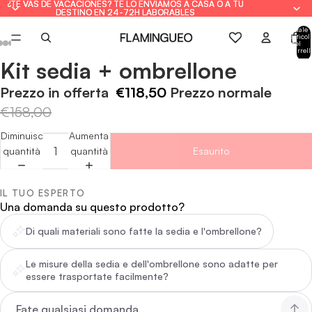
¿TE VAS DE VACACIONES? TE LO ENVIAMOS A CASA O A TU
¿TE VAS DE VACACIONES? TE LO ENVIAMOS A CASA O A TU
DESTINO EN 24-72H LABORABLES
DESTINO EN 24-72H LABORABLES
Totale
articoli
nel
carrell
0
Kit sedia + ombrellone
Apri
Apri
Apri
Apri
Apri
Apri
Apri
immagine
immagine
immagine
immagine
immagine
immagine
immagine
Prezzo in offerta
€118,50
Prezzo normale
a
a
a
a
a
a
a
€158,00
schermo
schermo
schermo
schermo
schermo
schermo
schermo
intero
intero
intero
intero
intero
intero
intero
Diminuisci
Aumenta
quantità
quantità
Esaurito
IL TUO ESPERTO
Una domanda su questo prodotto?
Di quali materiali sono fatte la sedia e l'ombrellone?
Le misure della sedia e dell'ombrellone sono adatte per
essere trasportate facilmente?