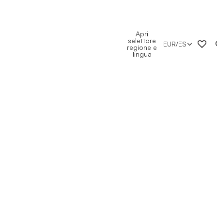
Apri
selettore
EUR
/
ES
regione e
lingua