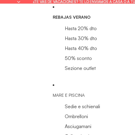
¿TE VAS DE VACACIONES? TE LO ENVIAMOS A CASA O A T
¿TE VAS DE VACACIONES? TE LO ENVIAMOS A CASA O A T
REBAJAS VERANO
Hasta 20% dto
Hasta 30% dto
Hasta 40% dto
50% sconto
Sezione outlet
MARE E PISCINA
Sedie e schienali
Ombrelloni
Asciugamani