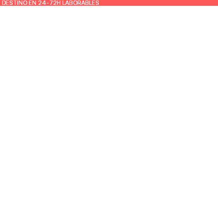
U DESTINO EN 24-72H LABORABLES
U DESTINO EN 24-72H LABORABLES