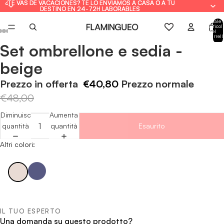
¿TE VAS DE VACACIONES? TE LO ENVIAMOS A CASA O A TU
¿TE VAS DE VACACIONES? TE LO ENVIAMOS A CASA O A TU
DESTINO EN 24-72H LABORABLES
DESTINO EN 24-72H LABORABLES
Totale
articoli
nel
carrell
0
Set ombrellone e sedia -
Apri
Apri
Apri
Apri
Apri
immagine
immagine
immagine
immagine
immagine
beige
a
a
a
a
a
schermo
schermo
schermo
schermo
schermo
Prezzo in offerta
€40,80
Prezzo normale
intero
intero
intero
intero
intero
€48,00
Diminuisci
Aumenta
quantità
quantità
Esaurito
Altri colori:
IL TUO ESPERTO
Una domanda su questo prodotto?