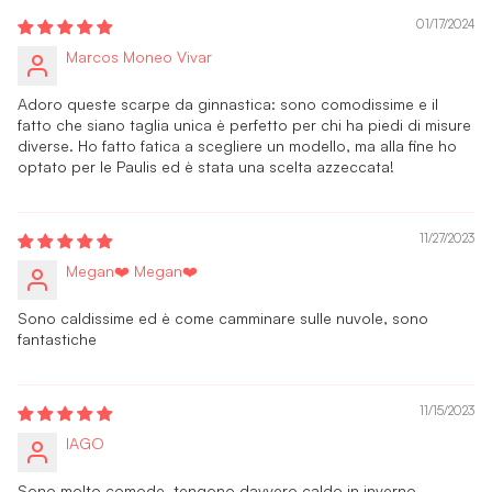
01/17/2024
Marcos Moneo Vivar
Adoro queste scarpe da ginnastica: sono comodissime e il
fatto che siano taglia unica è perfetto per chi ha piedi di misure
diverse. Ho fatto fatica a scegliere un modello, ma alla fine ho
optato per le Paulis ed è stata una scelta azzeccata!
11/27/2023
Megan❤️ Megan❤️
Sono caldissime ed è come camminare sulle nuvole, sono
fantastiche
11/15/2023
IAGO
Sono molto comode, tengono davvero caldo in inverno,