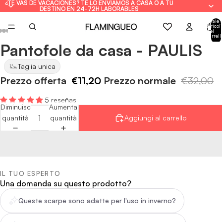
¿TE VAS DE VACACIONES? TE LO ENVIAMOS A CASA O A TU
¿TE VAS DE VACACIONES? TE LO ENVIAMOS A CASA O A TU
DESTINO EN 24-72H LABORABLES
DESTINO EN 24-72H LABORABLES
Totale
articoli
nel
carrell
0
Pantofole da casa - PAULIS
Apri
Apri
Apri
Apri
Apri
immagine
immagine
immagine
immagine
immagine
Taglia unica
a
a
a
a
a
Prezzo offerta
€11,20
Prezzo normale
€32,00
schermo
schermo
schermo
schermo
schermo
intero
intero
intero
intero
intero
5 reseñas
Diminuisci
Aumenta
quantità
quantità
Aggiungi al carrello
IL TUO ESPERTO
Una domanda su questo prodotto?
Queste scarpe sono adatte per l'uso in inverno?