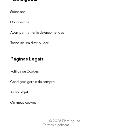
Sobre nós
Contate-nos
Acompanhamento de encomendas
Torne-se um distribuidor
Páginas Legais
Política de Cookies
Condições gerais de compra
Política de reembolso
Aviso Legal
Política de privacidade
Os meus cookies
Termos do serviço
Política de envio
© 2026
Flamingueo
Termos e políticas