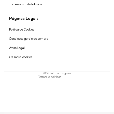
Torne-se um distribuidor
Páginas Legais
Política de Cookies
Condições gerais de compra
Política de reembolso
Aviso Legal
Política de privacidade
Os meus cookies
Termos do serviço
Política de envio
© 2026
Flamingueo
Termos e políticas