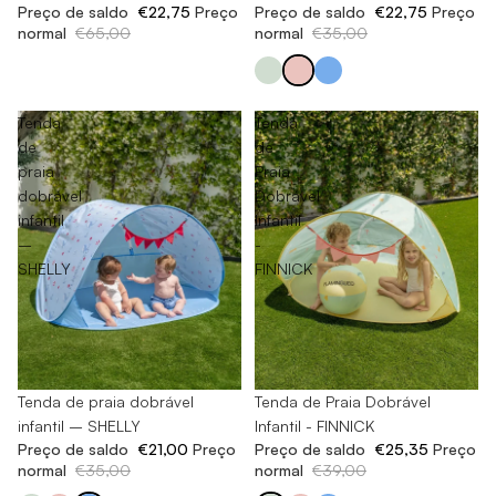
Preço de saldo
€22,75
Preço
Preço de saldo
€22,75
Preço
normal
€35,00
normal
€65,00
Tenda
Tenda
de
de
praia
Praia
dobrável
Dobrável
infantil
Infantil
–
-
SHELLY
FINNICK
-40%
Tenda de praia dobrável
-35%
Tenda de Praia Dobrável
infantil – SHELLY
Infantil - FINNICK
Preço de saldo
€21,00
Preço
Preço de saldo
€25,35
Preço
normal
€35,00
normal
€39,00