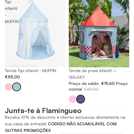
Tipi
de
infantil
praia
-
infantil
MUFFIN
–
GALAXY
Tenda Tipi infantil - MUFFIN
-60%
Tenda de praia infantil –
€55,00
GALAXY
Preço de saldo
€19,60
Preço
normal
€49,00
Junta-te à Flamingueo
Receba 10% de desconto e ofertas exclusivas diretamente na
sua caixa de entrada!
CÓDIGO NÃO ACUMULÁVEL COM
OUTRAS PROMOÇÕES