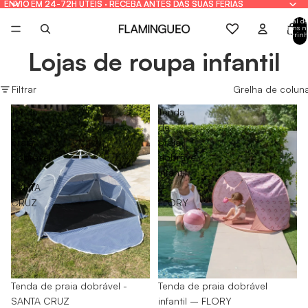
ENVIO EM 24-72H ÚTEIS · RECEBA ANTES DAS SUAS FÉRIAS
ENVIO EM 24-72H ÚTEIS · RECEBA ANTES DAS SUAS FÉRIAS
Total de
itens n
carrinh
0
Lojas de roupa infantil
Filtrar
Grelha de colun
Tenda
Tenda
de
de
praia
praia
dobrável
dobrável
-
infantil
SANTA
–
CRUZ
FLORY
-35%
Tenda de praia dobrável
-65%
Tenda de praia dobrável -
infantil – FLORY
SANTA CRUZ