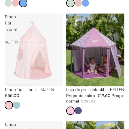
Tenda
Loja
Tipi
de
infantil
praia
-
infantil
MUFFIN
–
HELLEN
Tenda Tipi infantil - MUFFIN
-60%
Loja de praia infantil – HELLEN
€55,00
Preço de saldo
€19,60
Preço
normal
€49,00
Tenda
Tenda