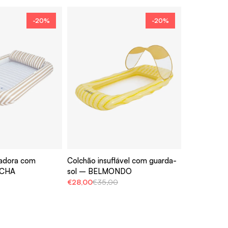
-20%
-20%
eadora com
Colchão insuflável com guarda-
ACHA
sol – BELMONDO
€28,00
€35,00