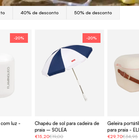
nto
40% de desconto
50% de desconto
-20%
-20%
l com luz -
Chapéu de sol para cadeira de
Geleira portáti
praia – SOLEA
para praia - EL
€15,20
€19,00
€29,70
€34,95