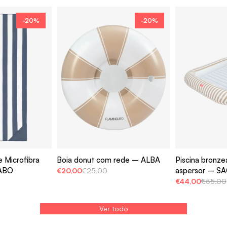
-20%
-20%
e Microfibra
Boia donut com rede – ALBA
Piscina bronz
ABO
aspersor – S
€20,00
€25,00
€44,00
€55,00
Ver todo