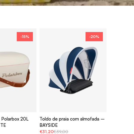
-15%
-20%
l Polarbox 20L
Toldo de praia com almofada –
ITE
BAYSIDE
€31,20
€39,00