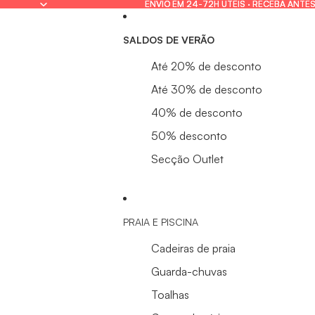
ENVIO EM 24-72H ÚTEIS · RECEBA ANTES
ENVIO EM 24-72H ÚTEIS · RECEBA ANTES
SALDOS DE VERÃO
Até 20% de desconto
Até 30% de desconto
40% de desconto
50% desconto
Secção Outlet
PRAIA E PISCINA
Cadeiras de praia
Guarda-chuvas
Toalhas