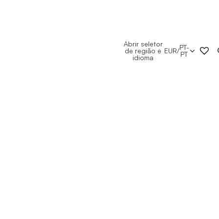
Abrir seletor
PT-
de região e
EUR
/
PT
idioma