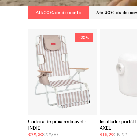
Até 20% de desconto
Até 30% de desco
-20%
Cadeira de praia reclinável -
Insuflador portáti
INDIE
AXEL
€79,20
€99,00
€15,99
€19,99