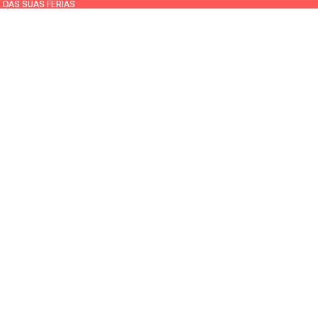
 DAS SUAS FÉRIAS
 DAS SUAS FÉRIAS