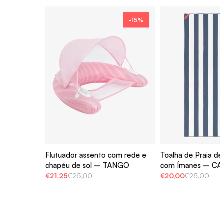
-15%
Flutuador assento com rede e
Toalha de Praia d
chapéu de sol – TANGO
com Ímanes – C
€21,25
€25,00
€20,00
€25,00