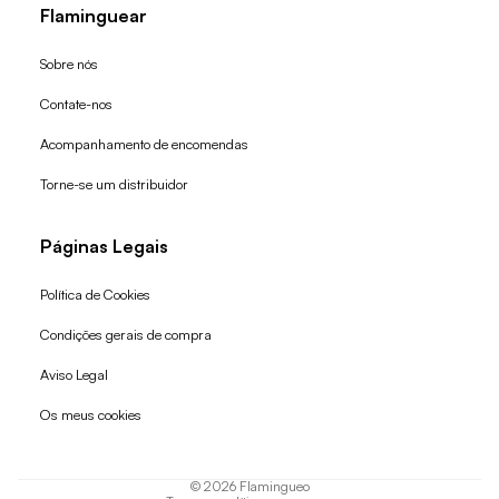
Flaminguear
Sobre nós
Contate-nos
Acompanhamento de encomendas
Torne-se um distribuidor
Páginas Legais
Política de Cookies
Condições gerais de compra
Política de reembolso
Aviso Legal
Política de privacidade
Os meus cookies
Termos do serviço
Política de envio
© 2026
Flamingueo