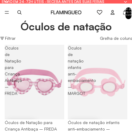
ENVIO EM 24-72H ÚTEIS · RECEBA ANTES DAS SUAS FÉRIAS
ENVIO EM 24-72H ÚTEIS · RECEBA ANTES DAS SUAS FÉRIAS
Total de
itens n
carrinh
0
Óculos de natação
Filtrar
Grelha de colun
Óculos
Óculos
de
de
Natação
natação
para
infantis
Criança
anti-
Antibaça
embaciamento
–
–
FREDA
MARGOT
-40%
Óculos de Natação para
-40%
Óculos de natação infantis
Criança Antibaça – FREDA
anti-embaciamento –