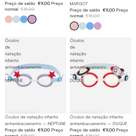
Preço de saldo
€9,00
Preço
MARGOT
normal
€15,00
Preço de saldo
€9,00
Preço
normal
€15,00
Óculos
Óculos
de
de
natação
natação
infantis
infantis
antiembaciamento
antiembaciamento
–
–
NEPTUNE
DUQUE
-40%
Óculos de natação infantis
-40%
Óculos de natação infantis
antiembaciamento – NEPTUNE
antiembaciamento – DUQUE
Preço de saldo
€9,00
Preço
Preço de saldo
€9,00
Preço
normal
€15,00
normal
€15,00