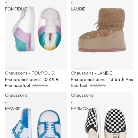
-
-
POMPIDUIS
LAMBIE
-65%
Chaussons - POMPIDUIS
-65%
Chaussons - LAMBIE
Prix promotionnel
10,49 €
Prix promotionnel
13,65 €
Prix
Prix habituel
29,99 €
habituel
39,00 €
Chaussons
Chaussons
-
-
HAWKIS
HARMON