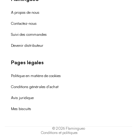
A propos de nous
Contactez-nous
Suivi des commandes
Devenir distributeur
Pages légales
Politique en matière de cookies
Conditions générales d'achat
Politique de remboursement
Avis juridique
Politique de confidentialité
Mes biscuits
Conditions d'utilisation
Politique d'expédition
© 2026
Flamingueo
Conditions et politiques