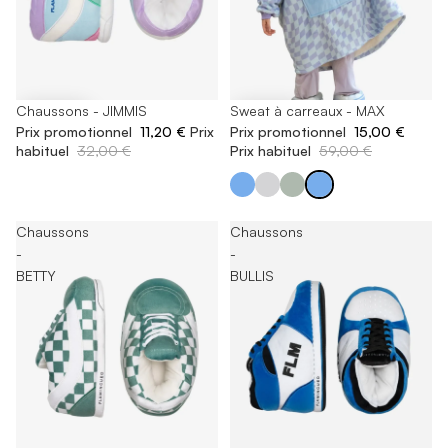
-65%
Chaussons - JIMMIS
-74%
Sweat à carreaux - MAX
Prix promotionnel
11,20 €
Prix
Prix promotionnel
15,00 €
habituel
32,00 €
Prix habituel
59,00 €
Chaussons
Chaussons
-
-
BETTY
BULLIS