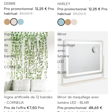
DEBBIE
HARLEY
Prix promotionnel
12,25 €
Prix
Prix promotionnel
12,25 €
Prix
habituel
35,00 €
habituel
35,00 €
Vigne
Miroir
artificielle
de
de
maquillage
12
avec
bandes
lumière
-
LED
CORNELIA
-
BLAIR
-50%
Vigne artificielle de 12 bandes
-65%
Miroir de maquillage avec
- CORNELIA
lumière LED - BLAIR
Prix de l'offre
€7,50
Prix
Prix promotionnel
48,65 €