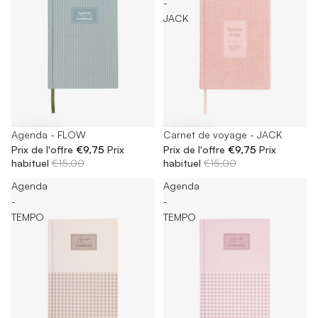
-
JACK
-35%
Agenda - FLOW
-35%
Carnet de voyage - JACK
Prix de l'offre
€9,75
Prix
Prix de l'offre
€9,75
Prix
habituel
€15,00
habituel
€15,00
Agenda
Agenda
-
-
TEMPO
TEMPO