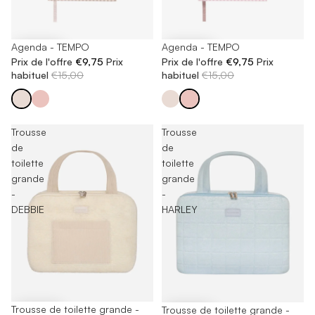
-35%
Agenda - TEMPO
-35%
Agenda - TEMPO
Prix de l'offre
€9,75
Prix
Prix de l'offre
€9,75
Prix
habituel
€15,00
habituel
€15,00
Trousse
Trousse
de
de
toilette
toilette
grande
grande
-
-
DEBBIE
HARLEY
-65%
Trousse de toilette grande -
-65%
Trousse de toilette grande -