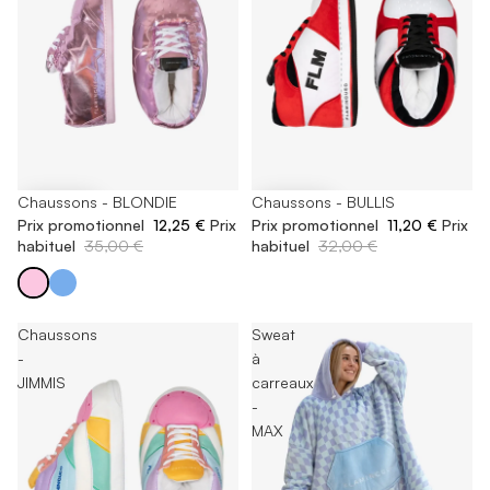
-65%
Chaussons - BLONDIE
-65%
Chaussons - BULLIS
Prix promotionnel
12,25 €
Prix
Prix promotionnel
11,20 €
Prix
habituel
35,00 €
habituel
32,00 €
Chaussons
Sweat
-
à
JIMMIS
carreaux
-
MAX