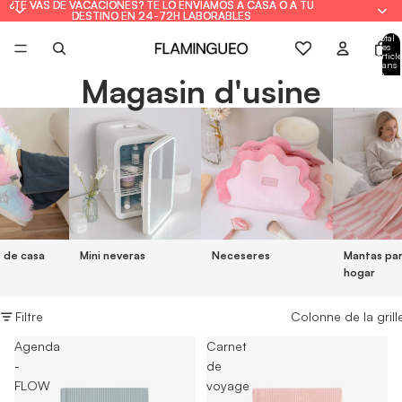
¿TE VAS DE VACACIONES? TE LO ENVIAMOS A CASA O A TU
¿TE VAS DE VACACIONES? TE LO ENVIAMOS A CASA O A TU
DESTINO EN 24-72H LABORABLES
DESTINO EN 24-72H LABORABLES
Total
des
article
dans
le
Magasin d'usine
panie
: 0
s de casa
Mini neveras
Neceseres
Mantas par
hogar
Filtre
Colonne de la grill
Agenda
Carnet
-
de
FLOW
voyage