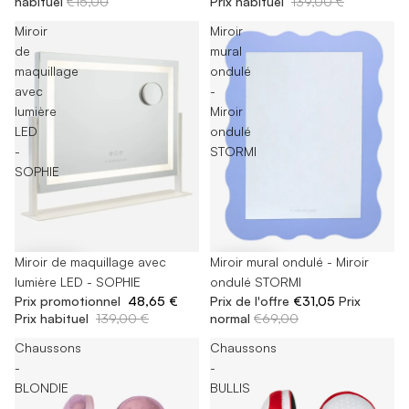
habituel
€15,00
Prix habituel
139,00 €
Miroir
Miroir
de
mural
maquillage
ondulé
avec
-
lumière
Miroir
LED
ondulé
-
STORMI
SOPHIE
-65%
Miroir de maquillage avec
-55%
Miroir mural ondulé - Miroir
lumière LED - SOPHIE
ondulé STORMI
Prix promotionnel
48,65 €
Prix de l'offre
€31,05
Prix
Prix habituel
139,00 €
normal
€69,00
Chaussons
Chaussons
-
-
BLONDIE
BULLIS