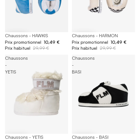
-65%
Chaussons - HAWKIS
-65%
Chaussons - HARMON
Prix promotionnel
10,49 €
Prix promotionnel
10,49 €
Prix habituel
29,99 €
Prix habituel
29,99 €
Chaussons
Chaussons
-
-
YETIS
BASI
-65%
Chaussons - YETIS
-65%
Chaussons - BASI