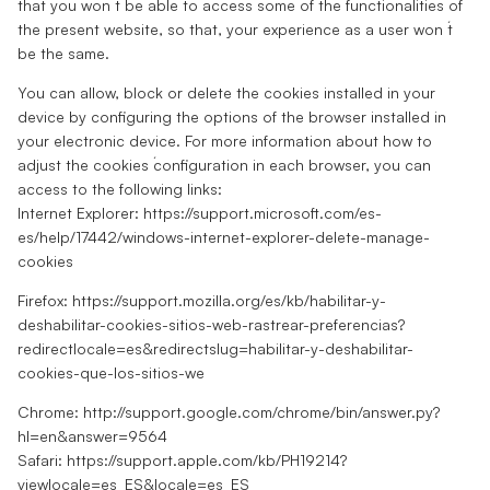
that you won ́t be able to access some of the functionalities of
the present website, so that, your experience as a user won ́t
be the same.
You can allow, block or delete the cookies installed in your
device by configuring the options of the browser installed in
your electronic device. For more information about how to
adjust the cookies ́configuration in each browser, you can
access to the following links:
Internet Explorer: https://support.microsoft.com/es-
es/help/17442/windows-internet-explorer-delete-manage-
cookies
Firefox: https://support.mozilla.org/es/kb/habilitar-y-
deshabilitar-cookies-sitios-web-rastrear-preferencias?
redirectlocale=es&redirectslug=habilitar-y-deshabilitar-
cookies-que-los-sitios-we
Chrome: http://support.google.com/chrome/bin/answer.py?
hl=en&answer=9564
Safari: https://support.apple.com/kb/PH19214?
viewlocale=es_ES&locale=es_ES