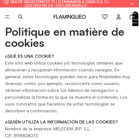
¿TE VAS DE VACACIONES? TE LO ENVIAMOS A CASA O A TU
¿TE VAS DE VACACIONES? TE LO ENVIAMOS A CASA O A TU
DESTINO EN 24-72H LABORABLES
DESTINO EN 24-72H LABORABLES
Total
des
article
dans
le
Politique en matière de
panie
: 0
cookies
¿QUÉ ES UNA COOKIE?
Este sitio web utiliza cookies y/o tecnologías similares que
almacenan y recuperan información cuando navegas. En
general, estas tecnologías pueden servir para finalidades muy
diversas, como, por ejemplo, reconocerte como usuario,
obtener información sobre tus hábitos de navegación o
personalizas la forma en la que se muestra el contenido. Los
usos concretos que hacemos de estas tecnologías se
describen a continuación.
¿QUIÉN UTILIZA LA INFORMACIÓN DE LAS COOKIES?
Nombre de la empresa: MELEDEM JEP, S.L.
CIF: B98828213