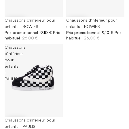
-65%
Chaussons d'intérieur pour
-65%
Chaussons d'intérieur pour
enfants - BOWIES
enfants - BOWIES
Prix promotionnel
9,10 €
Prix
Prix promotionnel
9,10 €
Prix
habituel
26,00 €
habituel
26,00 €
Chaussons
d'intérieur
pour
enfants
-
PAULIS
-65%
Chaussons d'intérieur pour
enfants - PAULIS