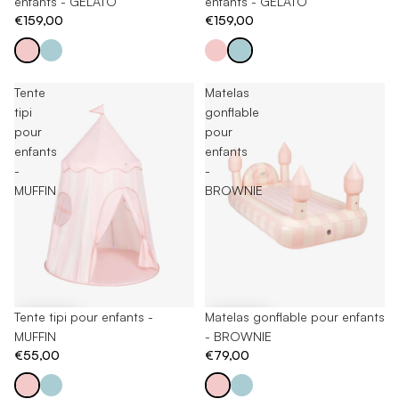
enfants - GELATO
enfants - GELATO
€159,00
€159,00
Tente
Matelas
tipi
gonflable
pour
pour
enfants
enfants
-
-
MUFFIN
BROWNIE
Tente tipi pour enfants -
Matelas gonflable pour enfants
MUFFIN
- BROWNIE
€55,00
€79,00