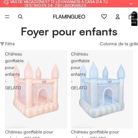
¿TE VAS DE VACACIONES? TE LO ENVIAMOS A CASA O A TU
¿TE VAS DE VACACIONES? TE LO ENVIAMOS A CASA O A TU
DESTINO EN 24-72H LABORABLES
DESTINO EN 24-72H LABORABLES
Total
des
article
dans
le
Foyer pour enfants
panie
: 0
Filtre
Colonne de la grill
Château
Château
gonflable
gonflable
pour
pour
enfants
enfants
-
-
GELATO
GELATO
Château gonflable pour
Château gonflable pour