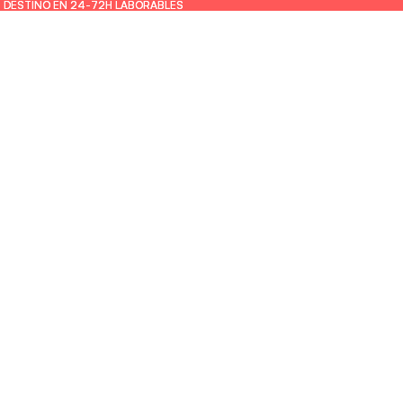
U DESTINO EN 24-72H LABORABLES
U DESTINO EN 24-72H LABORABLES