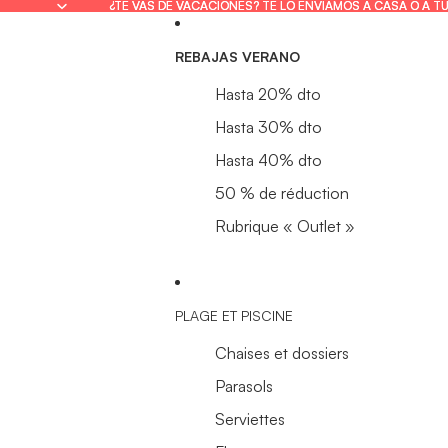
¿TE VAS DE VACACIONES? TE LO ENVIAMOS A CASA O A T
¿TE VAS DE VACACIONES? TE LO ENVIAMOS A CASA O A T
REBAJAS VERANO
Hasta 20% dto
Hasta 30% dto
Hasta 40% dto
50 % de réduction
Rubrique « Outlet »
PLAGE ET PISCINE
Chaises et dossiers
Parasols
Serviettes