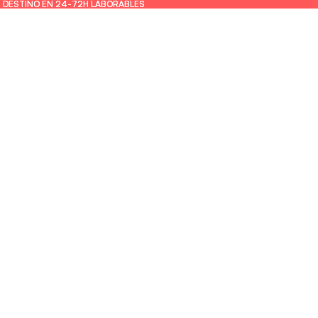
U DESTINO EN 24-72H LABORABLES
U DESTINO EN 24-72H LABORABLES