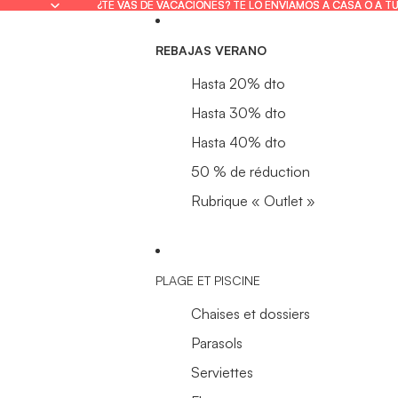
¿TE VAS DE VACACIONES? TE LO ENVIAMOS A CASA O A T
¿TE VAS DE VACACIONES? TE LO ENVIAMOS A CASA O A T
REBAJAS VERANO
Hasta 20% dto
Hasta 30% dto
Hasta 40% dto
50 % de réduction
Rubrique « Outlet »
PLAGE ET PISCINE
Chaises et dossiers
Parasols
Serviettes