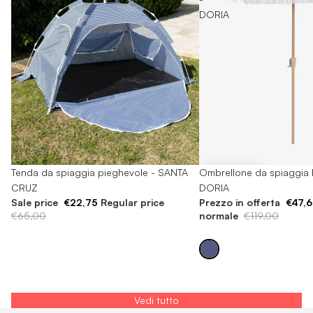
SANTA
DORIA
CRUZ
-60%
Ombrellone da spiaggia 
-65%
Tenda da spiaggia pieghevole - SANTA
DORIA
CRUZ
Prezzo in offerta
€47,
Sale price
€22,75
Regular price
normale
€119,00
€65,00
Vedi tutto