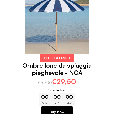
OFFERTA LAMPO
Ombrellone da spiaggia
pieghevole - NOA
€29,50
€59,00
Scade tra:
00
00
00
ORE
MIN
SEC
Buy now