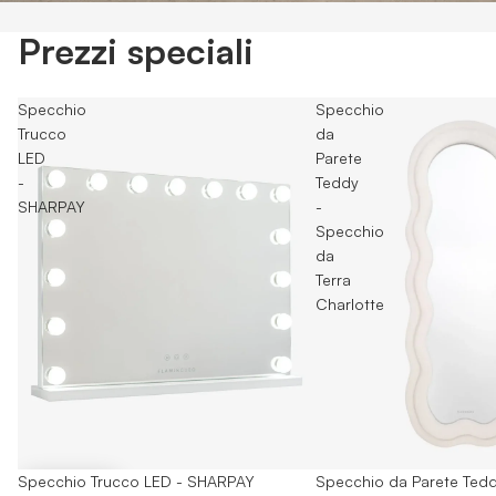
Prezzi speciali
Specchio
Specchio
Trucco
da
LED
Parete
-
Teddy
SHARPAY
-
Specchio
da
Terra
Charlotte
-25%
Specchio Trucco LED - SHARPAY
Esaurito
Specchio da Parete Tedd