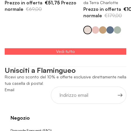
Prezzo in offerta
€51,75
Prezzo
da Terra Charlotte
normale
€69,00
Prezzo in offerta
€1
normale
€179,00
Vedi tutto
Unisciti a Flamingueo
Ricevi uno sconto del 10% e offerte esclusive direttamente nella
tua casella di posta!
Email
Negozio
Domande Frequenti (FAQ)