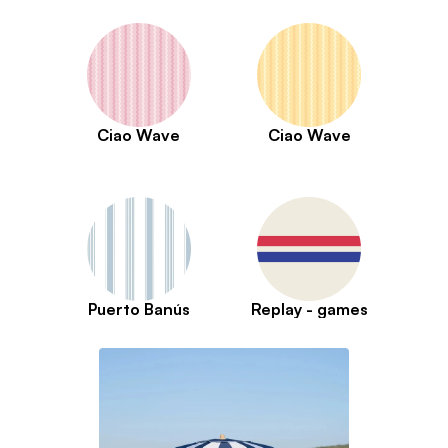
Ciao Wave
Ciao Wave
Puerto Banús
Replay - games