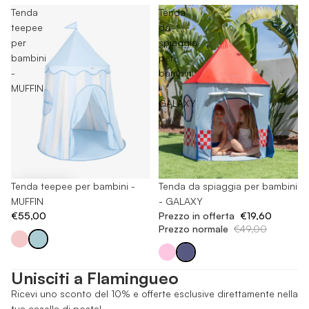
Tenda
Tenda
teepee
da
per
spiaggia
bambini
per
-
bambini
MUFFIN
-
GALAXY
Tenda teepee per bambini -
-60%
Tenda da spiaggia per bambini
MUFFIN
- GALAXY
€55,00
Prezzo in offerta
€19,60
Prezzo normale
€49,00
Unisciti a Flamingueo
Ricevi uno sconto del 10% e offerte esclusive direttamente nella
tua casella di posta!