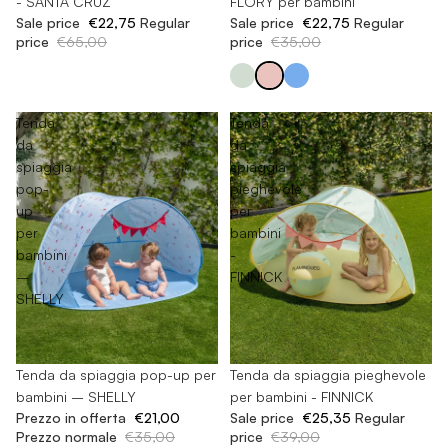
FLORY per bambini
- SANTA CRUZ
Sale price
€22,75
Regular
Sale price
€22,75
Regular
price
€35,00
price
€65,00
Tenda
Tenda
da
da
spiaggia
spiaggia
pop-
pieghevole
up
per
per
bambini
bambini
-
–
FINNICK
SHELLY
-40%
Tenda da spiaggia pop-up per
-35%
Tenda da spiaggia pieghevole
bambini – SHELLY
per bambini - FINNICK
Prezzo in offerta
€21,00
Sale price
€25,35
Regular
Prezzo normale
€35,00
price
€39,00