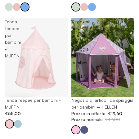
Tenda
Negozio
teepee
di
per
articoli
bambini
da
-
spiaggia
MUFFIN
per
bambini
–
HELLEN
Tenda teepee per bambini -
-60%
Negozio di articoli da spiaggia
MUFFIN
per bambini – HELLEN
€55,00
Prezzo in offerta
€19,60
Prezzo normale
€49,00