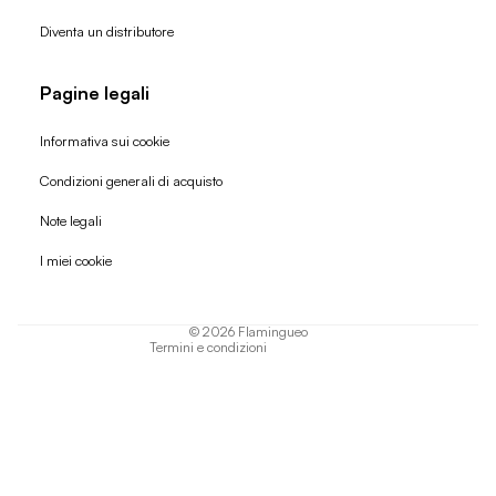
Diventa un distributore
Pagine legali
Informativa sui cookie
Condizioni generali di acquisto
Politica di rimborso
Note legali
Informativa sulla privacy
I miei cookie
Termini di servizio
Informativa sulla spedizione
© 2026
Flamingueo
Termini e condizioni