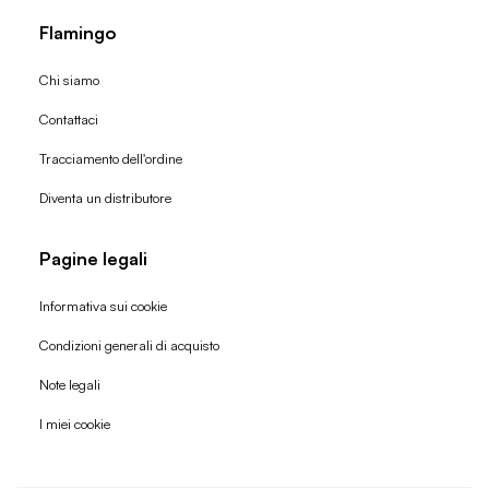
Flamingo
Chi siamo
Contattaci
Tracciamento dell'ordine
Diventa un distributore
Pagine legali
Informativa sui cookie
Condizioni generali di acquisto
Politica di rimborso
Note legali
Informativa sulla privacy
I miei cookie
Termini di servizio
Informativa sulla spedizione