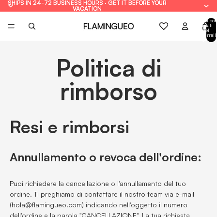
SHIPS IN 24-72 BUSINESS HOURS · GET IT BEFORE YOUR
SHIPS IN 24-72 BUSINESS HOURS · GET IT BEFORE YOUR
VACATION
VACATION
Articol
totali
nel
carrell
0
Politica di
rimborso
Resi e rimborsi
Annullamento o revoca dell'ordine:
Puoi richiedere la cancellazione o l'annullamento del tuo
ordine. Ti preghiamo di contattare il nostro team via e-mail
(hola@flamingueo.com) indicando nell'oggetto il numero
dell'ordine e la parola "CANCELLAZIONE". La tua richiesta