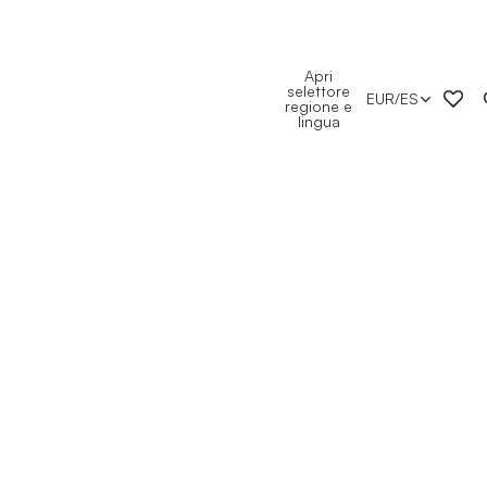
Apri
selettore
EUR
/
ES
regione e
lingua