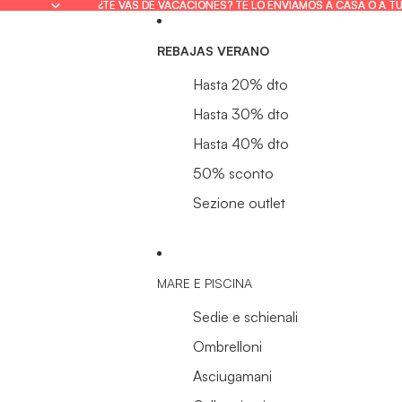
¿TE VAS DE VACACIONES? TE LO ENVIAMOS A CASA O A T
¿TE VAS DE VACACIONES? TE LO ENVIAMOS A CASA O A T
REBAJAS VERANO
Hasta 20% dto
Hasta 30% dto
Hasta 40% dto
50% sconto
Sezione outlet
MARE E PISCINA
Sedie e schienali
Ombrelloni
Asciugamani