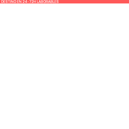
U DESTINO EN 24-72H LABORABLES
U DESTINO EN 24-72H LABORABLES