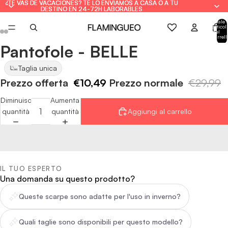
¿TE VAS DE VACACIONES? TE LO ENVIAMOS A CASA O A TU
¿TE VAS DE VACACIONES? TE LO ENVIAMOS A CASA O A TU
DESTINO EN 24-72H LABORABLES
DESTINO EN 24-72H LABORABLES
Totale
articoli
nel
carrell
0
Pantofole - BELLE
Apri
Apri
Apri
Apri
Apri
Apri
immagine
immagine
immagine
immagine
immagine
immagine
Taglia unica
a
a
a
a
a
a
Prezzo offerta
€10,49
Prezzo normale
€29,99
schermo
schermo
schermo
schermo
schermo
schermo
intero
intero
intero
intero
intero
intero
Diminuisci
Aumenta
quantità
quantità
Aggiungi al carrello
IL TUO ESPERTO
Una domanda su questo prodotto?
Queste scarpe sono adatte per l'uso in inverno?
Quali taglie sono disponibili per questo modello?