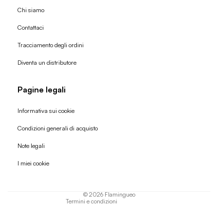
Chi siamo
Contattaci
Tracciamento degli ordini
Diventa un distributore
Pagine legali
Informativa sui cookie
Condizioni generali di acquisto
Politica di rimborso
Note legali
Informativa sulla privacy
I miei cookie
Termini di servizio
Informativa sulla spedizione
© 2026
Flamingueo
Termini e condizioni