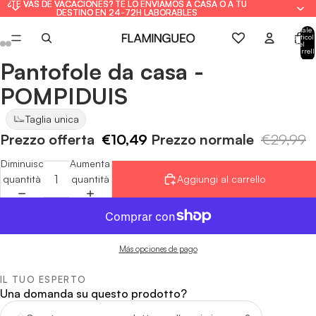
¿TE VAS DE VACACIONES? TE LO ENVIAMOS A CASA O A TU
¿TE VAS DE VACACIONES? TE LO ENVIAMOS A CASA O A TU
DESTINO EN 24-72H LABORABLES
DESTINO EN 24-72H LABORABLES
Totale
articoli
nel
carrell
0
Pantofole da casa -
Apri
Apri
Apri
Apri
Apri
Apri
immagine
immagine
immagine
immagine
immagine
immagine
POMPIDUIS
a
a
a
a
a
a
schermo
schermo
schermo
schermo
schermo
schermo
Taglia unica
intero
intero
intero
intero
intero
intero
Prezzo offerta
€10,49
Prezzo normale
€29,99
Diminuisci
Aumenta
quantità
quantità
Aggiungi al carrello
Más opciones de pago
IL TUO ESPERTO
Una domanda su questo prodotto?