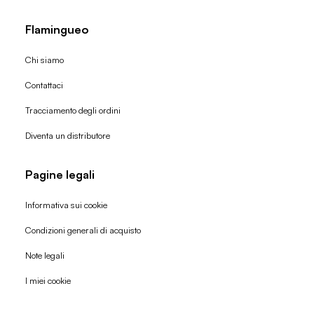
Flamingueo
Chi siamo
Contattaci
Tracciamento degli ordini
Diventa un distributore
Pagine legali
Informativa sui cookie
Condizioni generali di acquisto
Politica di rimborso
Note legali
Informativa sulla privacy
I miei cookie
Termini di servizio
Informativa sulla spedizione