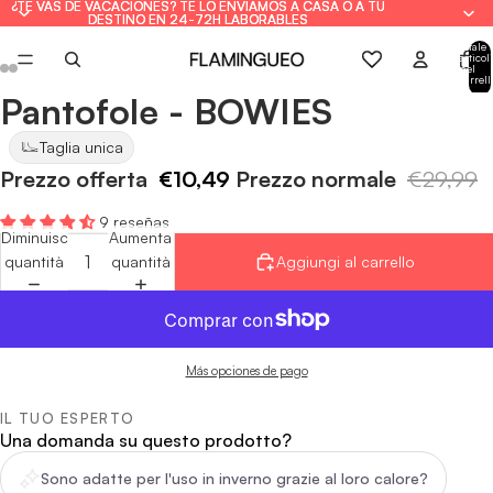
¿TE VAS DE VACACIONES? TE LO ENVIAMOS A CASA O A TU
¿TE VAS DE VACACIONES? TE LO ENVIAMOS A CASA O A TU
DESTINO EN 24-72H LABORABLES
DESTINO EN 24-72H LABORABLES
Totale
articoli
nel
carrell
0
Pantofole - BOWIES
Apri
Apri
Apri
Apri
Apri
Apri
immagine
immagine
immagine
immagine
immagine
immagine
Taglia unica
a
a
a
a
a
a
Prezzo offerta
€10,49
Prezzo normale
€29,99
schermo
schermo
schermo
schermo
schermo
schermo
intero
intero
intero
intero
intero
intero
9 reseñas
Diminuisci
Aumenta
quantità
quantità
Aggiungi al carrello
Más opciones de pago
IL TUO ESPERTO
Una domanda su questo prodotto?
Sono adatte per l'uso in inverno grazie al loro calore?