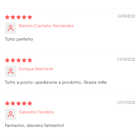
04/26/2022
Ramón Castaño Fernández
Tutto perfetto
01/08/2022
Enrique Martorell
Tutto a posto: spedizione e prodotto. Grazie mille
01/07/2022
Salvador Fandiño
Fantastici, davvero fantastici!