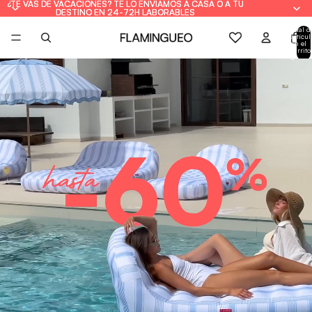
¿TE VAS DE VACACIONES? TE LO ENVIAMOS A CASA O A TU
¿TE VAS DE VACACIONES? TE LO ENVIAMOS A CASA O A TU
DESTINO EN 24-72H LABORABLES
DESTINO EN 24-72H LABORABLES
Total d
artícul
en el
carrito
0