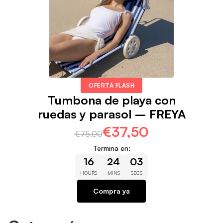
OFERTA FLASH
Tumbona de playa con
ruedas y parasol – FREYA
€37,50
€75,00
Termina en:
16
24
02
HOURS
MINS
SECS
Compra ya