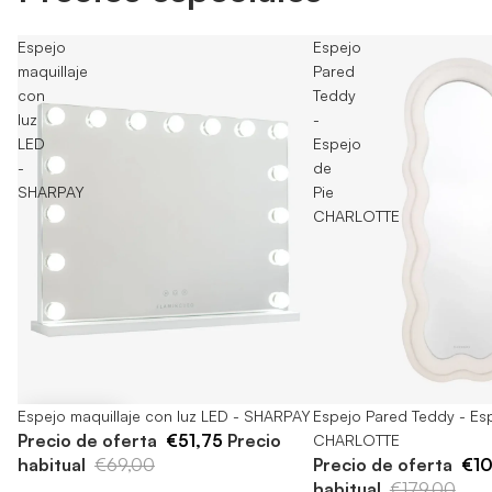
Espejo
Espejo
maquillaje
Pared
con
Teddy
luz
-
LED
Espejo
-
de
SHARPAY
Pie
CHARLOTTE
-25%
Espejo maquillaje con luz LED - SHARPAY
Agotado
Espejo Pared Teddy - Esp
Precio de oferta
€51,75
Precio
CHARLOTTE
habitual
€69,00
Precio de oferta
€10
habitual
€179,00