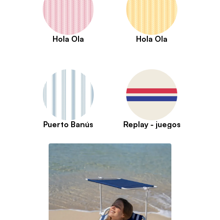
Hola Ola
Hola Ola
Puerto Banús
Replay - juegos