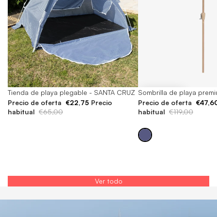
-60%
Sombrilla de playa prem
-65%
Tienda de playa plegable - SANTA CRUZ
Precio de oferta
€47,6
Precio de oferta
€22,75
Precio
habitual
€119,00
habitual
€65,00
Ver todo