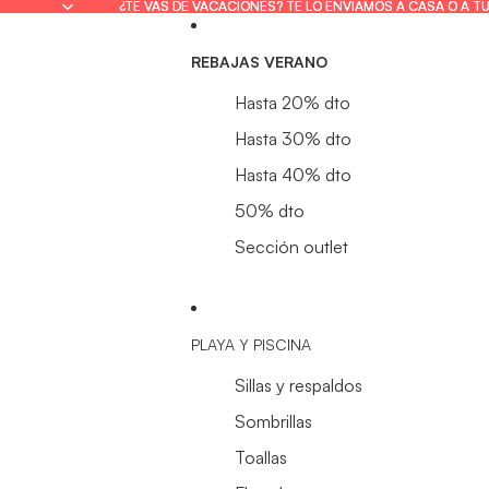
¿TE VAS DE VACACIONES? TE LO ENVIAMOS A CASA O A T
¿TE VAS DE VACACIONES? TE LO ENVIAMOS A CASA O A T
REBAJAS VERANO
Hasta 20% dto
Hasta 30% dto
Hasta 40% dto
50% dto
Sección outlet
PLAYA Y PISCINA
Sillas y respaldos
Sombrillas
Toallas