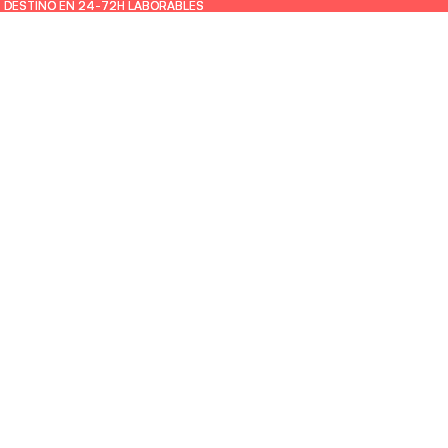
U DESTINO EN 24-72H LABORABLES
U DESTINO EN 24-72H LABORABLES