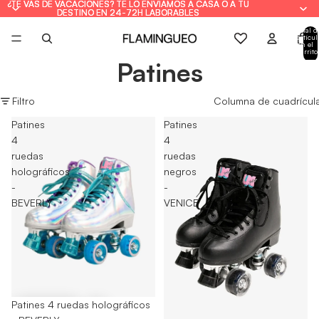
¿TE VAS DE VACACIONES? TE LO ENVIAMOS A CASA O A TU
¿TE VAS DE VACACIONES? TE LO ENVIAMOS A CASA O A TU
DESTINO EN 24-72H LABORABLES
DESTINO EN 24-72H LABORABLES
Total d
artícul
en el
carrito
0
Patines
Filtro
Columna de cuadrícul
Patines
Patines
4
4
ruedas
ruedas
holográficos
negros
-
-
BEVERLY
VENICE
-55%
Patines 4 ruedas holográficos