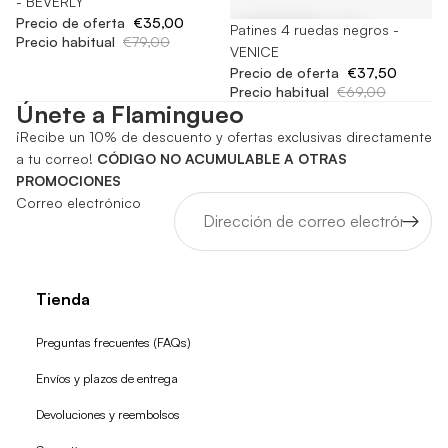
- BEVERLY
Precio de oferta
€35,00
-45%
Patines 4 ruedas negros -
Precio habitual
€79,00
VENICE
Precio de oferta
€37,50
Precio habitual
€69,00
Únete a Flamingueo
¡Recibe un 10% de descuento y ofertas exclusivas directamente
a tu correo!
CÓDIGO NO ACUMULABLE A OTRAS
PROMOCIONES
Correo electrónico
Tienda
Preguntas frecuentes (FAQs)
Envíos y plazos de entrega
Devoluciones y reembolsos