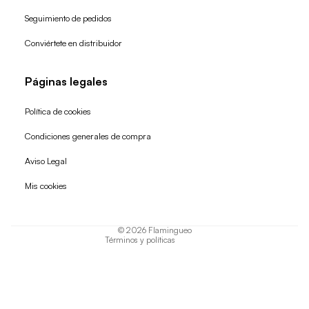
Seguimiento de pedidos
Conviértete en distribuidor
Páginas legales
Política de cookies
Condiciones generales de compra
Política de reembolso
Aviso Legal
Política de privacidad
Mis cookies
Términos del servicio
Política de envío
© 2026
Flamingueo
Términos y políticas