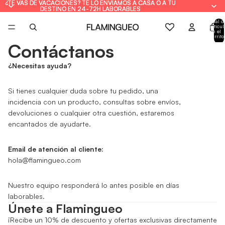
¿TE VAS DE VACACIONES? TE LO ENVIAMOS A CASA O A TU
¿TE VAS DE VACACIONES? TE LO ENVIAMOS A CASA O A TU
DESTINO EN 24-72H LABORABLES
DESTINO EN 24-72H LABORABLES
Total d
artícul
en el
carrito
0
Contáctanos
¿Necesitas ayuda?
Si tienes cualquier duda sobre tu pedido, una
incidencia con un producto, consultas sobre envíos,
devoluciones o cualquier otra cuestión, estaremos
encantados de ayudarte.
Email de atención al cliente:
hola@flamingueo.com
Nuestro equipo responderá lo antes posible en días
laborables.
Únete a Flamingueo
¡Recibe un 10% de descuento y ofertas exclusivas directamente