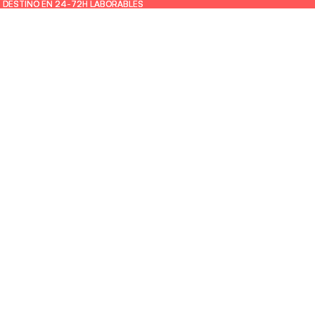
U DESTINO EN 24-72H LABORABLES
U DESTINO EN 24-72H LABORABLES