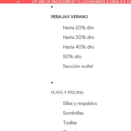
¿TE VAS DE VACACIONES? TE LO ENVIAMOS A CASA O A T
¿TE VAS DE VACACIONES? TE LO ENVIAMOS A CASA O A T
REBAJAS VERANO
Hasta 20% dto
Hasta 30% dto
Hasta 40% dto
50% dto
Sección outlet
PLAYA Y PISCINA
Sillas y respaldos
Sombrillas
Toallas