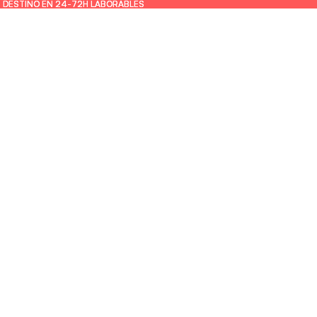
U DESTINO EN 24-72H LABORABLES
U DESTINO EN 24-72H LABORABLES