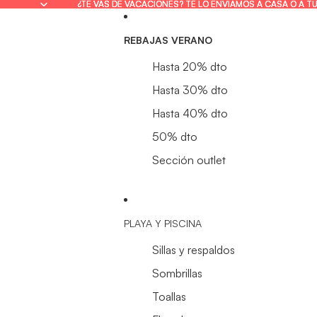
¿TE VAS DE VACACIONES? TE LO ENVIAMOS A CASA O A T
¿TE VAS DE VACACIONES? TE LO ENVIAMOS A CASA O A T
REBAJAS VERANO
Hasta 20% dto
Hasta 30% dto
Hasta 40% dto
50% dto
Sección outlet
PLAYA Y PISCINA
Sillas y respaldos
Sombrillas
Toallas