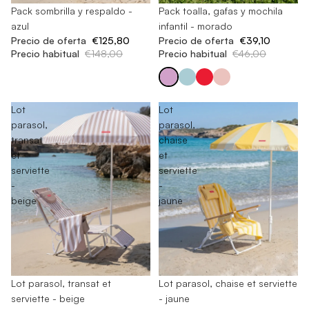
-15%
Pack sombrilla y respaldo -
En rupture de stock
Pack toalla, gafas y mochila
azul
infantil - morado
Precio de oferta
€125,80
Precio de oferta
€39,10
Precio habitual
€148,00
Precio habitual
€46,00
Lot
Lot
parasol,
parasol,
transat
chaise
et
et
serviette
serviette
-
-
beige
jaune
En rupture de stock
Lot parasol, transat et
-15%
Lot parasol, chaise et serviette
serviette - beige
- jaune