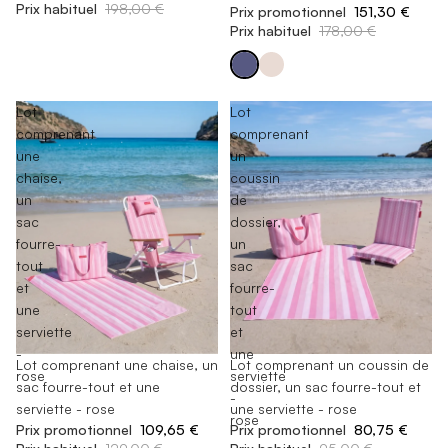
Prix habituel
198,00 €
Prix promotionnel
151,30 €
Prix habituel
178,00 €
Lot
Lot
comprenant
comprenant
une
un
chaise,
coussin
un
de
sac
dossier,
fourre-
un
tout
sac
et
fourre-
une
tout
serviette
et
-
une
En rupture de stock
Lot comprenant une chaise, un
En rupture de stock
Lot comprenant un coussin de
rose
serviette
sac fourre-tout et une
dossier, un sac fourre-tout et
-
serviette - rose
une serviette - rose
rose
Prix promotionnel
109,65 €
Prix promotionnel
80,75 €