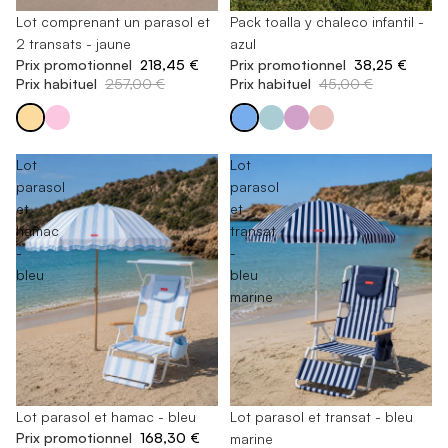
-15%
Lot comprenant un parasol et
-15%
Pack toalla y chaleco infantil -
2 transats - jaune
azul
Prix promotionnel
218,45 €
Prix promotionnel
38,25 €
Prix habituel
257,00 €
Prix habituel
45,00 €
Lot
Lot
parasol
parasol
et
et
hamac
transat
-
-
bleu
bleu
marine
-15%
Lot parasol et hamac - bleu
-15%
Lot parasol et transat - bleu
Prix promotionnel
168,30 €
marine