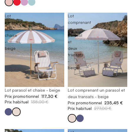
Lot
Lot
parasol
comprenant
et
un
chaise
parasol
-
et
beige
deux
transats
-
beige
-15%
Lot parasol et chaise - beige
En rupture de stock
Lot comprenant un parasol et
Prix promotionnel
117,30 €
deux transats - beige
Prix habituel
138,00 €
Prix promotionnel
235,45 €
Prix habituel
277,00 €