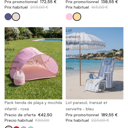
Prix promotionnel
172,55 €
Prix promotionnel
138,55 €
Prix habituel
203,00 €
Prix habituel
163,00 €
Pack
Lot
tienda
parasol,
de
transat
playa
et
y
serviette
mochila
-
infantil
bleu
-
rosa
En rupture de stock
Pack tienda de playa y mochila
-15%
Lot parasol, transat et
infantil - rosa
serviette - bleu
Precio de oferta
€42,50
Prix promotionnel
189,55 €
Precio habitual
€50,00
Prix habituel
223,00 €