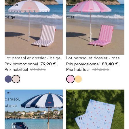
dossier
dossier
-
-
beige
rose
En rupture de stock
Lot parasol et dossier - beige
En rupture de stock
Lot parasol et dossier - rose
Prix promotionnel
79,90 €
Prix promotionnel
88,40 €
Prix habituel
94,00 €
Prix habituel
104,00 €
Lot
Pack
parasol,
toalla
chaise
y
et
manguitos
serviette
infantiles
-
-