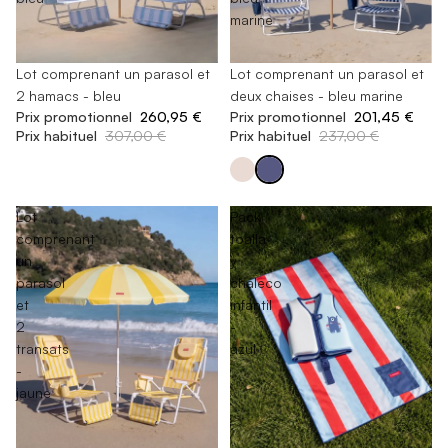
marine
-15%
Lot comprenant un parasol et
-15%
Lot comprenant un parasol et
2 hamacs - bleu
deux chaises - bleu marine
Prix promotionnel
260,95 €
Prix promotionnel
201,45 €
Prix habituel
307,00 €
Prix habituel
237,00 €
Lot
Pack
comprenant
toalla
un
y
parasol
chaleco
et
infantil
2
-
transats
azul
-
jaune