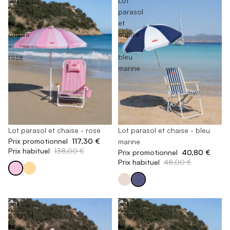
Lot
Lot
parasol
parasol
et
et
chaise
chaise
-
-
rose
bleu
marine
En rupture de stock
Lot parasol et chaise - rose
-15%
Lot parasol et chaise - bleu
Prix promotionnel
117,30 €
marine
Prix habituel
138,00 €
Prix promotionnel
40,80 €
Prix habituel
48,00 €
Lot
Lot
parasol
parasol
et
et