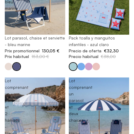
bleu
azul
marine
claro
-15%
Lot parasol, chaise et serviette
En rupture de stock
Pack toalla y manguitos
- bleu marine
infantiles - azul claro
Prix promotionnel
130,05 €
Precio de oferta
€32,30
Prix habituel
153,00 €
Precio habitual
€38,00
Lot
Lot
comprenant
comprenant
un
un
parasol
parasol
et
et
2
deux
hamacs
chaises
-
-
bleu
bleu