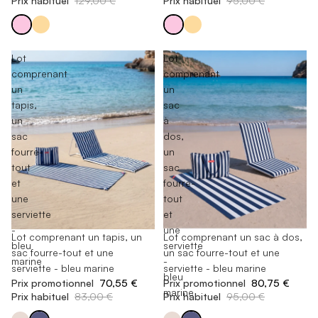
Prix habituel
129,00 €
Prix habituel
95,00 €
Lot
Lot
comprenant
comprenant
un
un
tapis,
sac
un
à
sac
dos,
fourre-
un
tout
sac
et
fourre-
une
tout
serviette
et
-
une
En rupture de stock
Lot comprenant un tapis, un
En rupture de stock
Lot comprenant un sac à dos,
bleu
serviette
sac fourre-tout et une
un sac fourre-tout et une
marine
-
serviette - bleu marine
serviette - bleu marine
bleu
Prix promotionnel
70,55 €
Prix promotionnel
80,75 €
marine
Prix habituel
83,00 €
Prix habituel
95,00 €