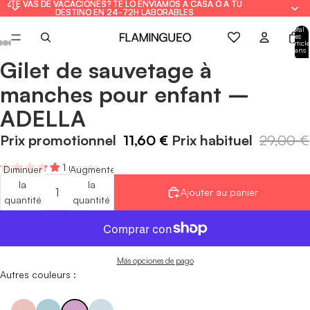
¿TE VAS DE VACACIONES? TE LO ENVIAMOS A CASA O A TU
¿TE VAS DE VACACIONES? TE LO ENVIAMOS A CASA O A TU
DESTINO EN 24-72H LABORABLES
DESTINO EN 24-72H LABORABLES
Total
des
article
dans
le
Gilet de sauvetage à
panie
Ouvrir
Ouvrir
Ouvrir
Ouvrir
Ouvrir
Ouvrir
Ouvrir
: 0
l'image
l'image
l'image
l'image
l'image
l'image
l'image
manches pour enfant –
en
en
en
en
en
en
en
ADELLA
plein
plein
plein
plein
plein
plein
plein
écran
écran
écran
écran
écran
écran
écran
Prix promotionnel
11,60 €
Prix habituel
29,00 €
1 reseña
Diminuer
Augmenter
la
la
Ajouter au panier
quantité
quantité
Más opciones de pago
Autres couleurs :