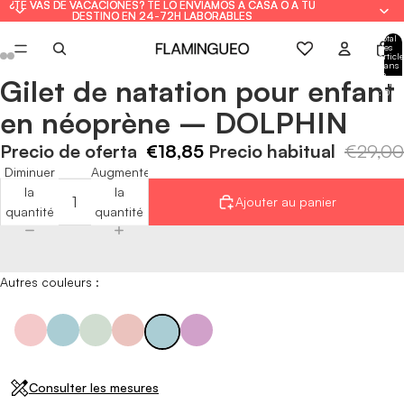
¿TE VAS DE VACACIONES? TE LO ENVIAMOS A CASA O A TU
¿TE VAS DE VACACIONES? TE LO ENVIAMOS A CASA O A TU
DESTINO EN 24-72H LABORABLES
DESTINO EN 24-72H LABORABLES
Total
des
article
dans
le
Gilet de natation pour enfant
panie
Ouvrir
Ouvrir
Ouvrir
Ouvrir
Ouvrir
Ouvrir
Ouvrir
Ouvrir
: 0
l'image
l'image
l'image
l'image
l'image
l'image
l'image
l'image
en néoprène – DOLPHIN
en
en
en
en
en
en
en
en
plein
plein
plein
plein
plein
plein
plein
plein
Precio de oferta
€18,85
Precio habitual
€29,00
écran
écran
écran
écran
écran
écran
écran
écran
Diminuer
Augmenter
la
la
Ajouter au panier
quantité
quantité
Autres couleurs :
Consulter les mesures